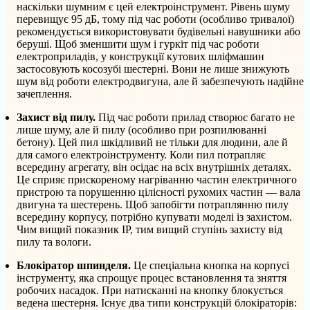
наскільки шумним є цей електроінструмент. Рівень шуму
перевищує 95 дБ, тому під час роботи (особливо тривалої)
рекомендується використовувати будівельні навушники або
беруші. Щоб зменшити шум і гуркіт під час роботи
електроприладів, у конструкції кутових шліфмашин
застосовують косозубі шестерні. Вони не лише знижують
шум від роботи електродвигуна, але й забезпечують надійне
зачеплення.
Захист від пилу.
Під час роботи прилад створює багато не
лише шуму, але й пилу (особливо при розпилюванні
бетону). Цей пил шкідливий не тільки для людини, але й
для самого електроінструменту. Коли пил потрапляє
всередину агрегату, він осідає на всіх внутрішніх деталях.
Це сприяє прискореному нагріванню частин електричного
пристрою та порушенню цілісності рухомих частин — вала
двигуна та шестерень. Щоб запобігти потраплянню пилу
всередину корпусу, потрібно купувати моделі із захистом.
Чим вищий показник IP, тим вищий ступінь захисту від
пилу та вологи.
Блокіратор шпинделя.
Це спеціальна кнопка на корпусі
інструменту, яка спрощує процес встановлення та зняття
робочих насадок. При натисканні на кнопку блокується
ведена шестерня. Існує два типи конструкцій блокіраторів: