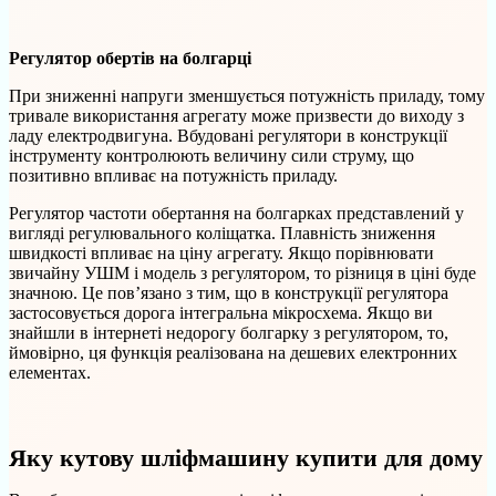
Регулятор обертів на болгарці
При зниженні напруги зменшується потужність приладу, тому
тривале використання агрегату може призвести до виходу з
ладу електродвигуна. Вбудовані регулятори в конструкції
інструменту контролюють величину сили струму, що
позитивно впливає на потужність приладу.
Регулятор частоти обертання на болгарках представлений у
вигляді регулювального коліщатка. Плавність зниження
швидкості впливає на ціну агрегату. Якщо порівнювати
звичайну УШМ і модель з регулятором, то різниця в ціні буде
значною. Це пов’язано з тим, що в конструкції регулятора
застосовується дорога інтегральна мікросхема. Якщо ви
знайшли в інтернеті недорогу болгарку з регулятором, то,
ймовірно, ця функція реалізована на дешевих електронних
елементах.
Яку кутову шліфмашину купити для дому