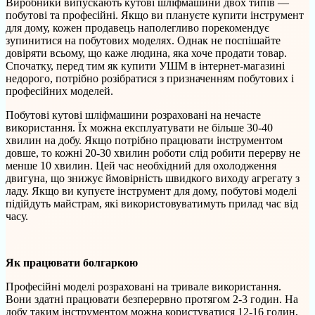
Виробники випускають кутові шліфмашини двох типів —
побутові та професійні. Якщо ви плануєте купити інструмент
для дому, кожен продавець наполегливо порекомендує
зупинитися на побутових моделях. Однак не поспішайте
довіряти всьому, що каже людина, яка хоче продати товар.
Спочатку, перед тим як купити УШМ в інтернет-магазині
недорого, потрібно розібратися з призначенням побутових і
професійних моделей.
Побутові кутові шліфмашини розраховані на нечасте
використання. Їх можна експлуатувати не більше 30-40
хвилин на добу. Якщо потрібно працювати інструментом
довше, то кожні 20-30 хвилин роботи слід робити перерву не
менше 10 хвилин. Цей час необхідний для охолодження
двигуна, що знижує ймовірність швидкого виходу агрегату з
ладу. Якщо ви купуєте інструмент для дому, побутові моделі
підійдуть майстрам, які використовуватимуть прилад час від
часу.
Як працювати болгаркою
Професійні моделі розраховані на тривале використання.
Вони здатні працювати безперервно протягом 2-3 годин. На
добу таким інструментом можна користуватися 12-16 годин,