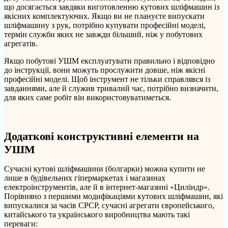
що досягається завдяки виготовленню кутових шліфмашин із
якісних комплектуючих. Якщо ви не плануєте випускати
шліфмашину з рук, потрібно купувати професійні моделі,
термін служби яких не завжди більший, ніж у побутових
агрегатів.
Якщо побутові УШМ експлуатувати правильно і відповідно
до інструкції, вони можуть прослужити довше, ніж якісні
професійні моделі. Щоб інструмент не тільки справлявся із
завданнями, але й служив тривалий час, потрібно визначити,
для яких саме робіт він використовуватиметься.
Додаткові конструктивні елементи на
УШМ
Сучасні кутові шліфмашини (болгарки) можна купити не
лише в будівельних гіпермаркетах і магазинах
електроінструментів, але й в інтернет-магазині «Циліндр».
Порівняно з першими модифікаціями кутових шліфмашин, які
випускалися за часів СРСР, сучасні агрегати європейського,
китайського та українського виробництва мають такі
переваги: