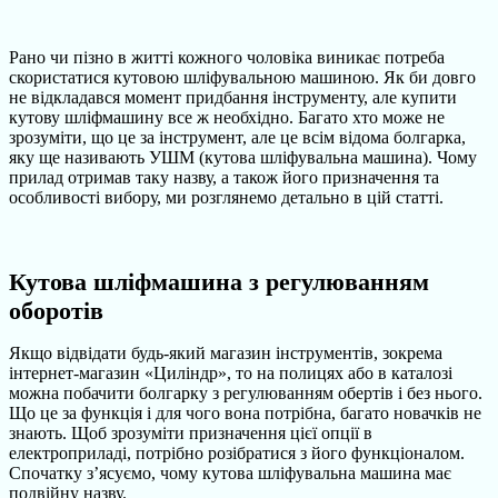
Рано чи пізно в житті кожного чоловіка виникає потреба
скористатися кутовою шліфувальною машиною. Як би довго
не відкладався момент придбання інструменту, але купити
кутову шліфмашину все ж необхідно. Багато хто може не
зрозуміти, що це за інструмент, але це всім відома болгарка,
яку ще називають УШМ (кутова шліфувальна машина). Чому
прилад отримав таку назву, а також його призначення та
особливості вибору, ми розглянемо детально в цій статті.
Кутова шліфмашина з регулюванням
оборотів
Якщо відвідати будь-який магазин інструментів, зокрема
інтернет-магазин «Циліндр», то на полицях або в каталозі
можна побачити болгарку з регулюванням обертів і без нього.
Що це за функція і для чого вона потрібна, багато новачків не
знають. Щоб зрозуміти призначення цієї опції в
електроприладі, потрібно розібратися з його функціоналом.
Спочатку з’ясуємо, чому кутова шліфувальна машина має
подвійну назву.