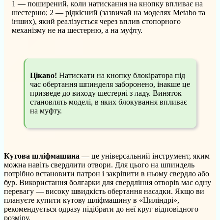
1 — поширений, коли натискання на кнопку впливає на
шестерню; 2 — рідкісний (зазвичай на моделях Metabo та
інших), який реалізується через вплив стопорного
механізму не на шестерню, а на муфту.
Цікаво!
Натискати на кнопку блокіратора під
час обертання шпинделя заборонено, інакше це
призведе до виходу шестерні з ладу. Виняток
становлять моделі, в яких блокування впливає
на муфту.
Кутова шліфмашина
— це універсальний інструмент, яким
можна навіть свердлити отвори. Для цього на шпиндель
потрібно встановити патрон і закріпити в ньому свердло або
бур. Використання болгарки для свердління отворів має одну
перевагу — високу швидкість обертання насадки. Якщо ви
плануєте купити кутову шліфмашину в «Циліндрі»,
рекомендується одразу підібрати до неї круг відповідного
розміру.