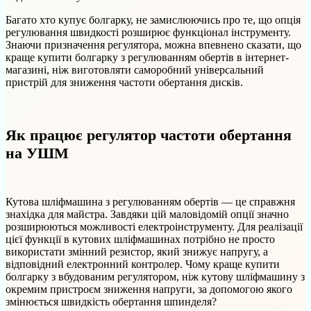
Багато хто купує болгарку, не замислюючись про те, що опція
регулювання швидкості розширює функціонал інструменту.
Знаючи призначення регулятора, можна впевнено сказати, що
краще купити болгарку з регулюванням обертів в інтернет-
магазині, ніж виготовляти саморобний універсальний
пристрій для зниження частоти обертання дисків.
Як працює регулятор частоти обертання
на УШМ
Кутова шліфмашина з регулюванням обертів — це справжня
знахідка для майстра. Завдяки цій маловідомій опції значно
розширюються можливості електроінструменту. Для реалізації
цієї функції в кутових шліфмашинах потрібно не просто
використати змінний резистор, який знижує напругу, а
відповідний електронний контролер. Чому краще купити
болгарку з вбудованим регулятором, ніж кутову шліфмашину з
окремим пристроєм зниження напруги, за допомогою якого
змінюється швидкість обертання шпинделя?