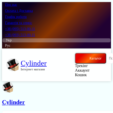
Про нас
Оплата і Доставка
Графік роботи
Гарантія та сервіс
+38 (095) 513-00-11
+38 (093) 513-00-11
Укр
Рус
Каталог
Cylinder
Трекінг
Інтернет магазин
Аккаунт
Кошик
Cylinder