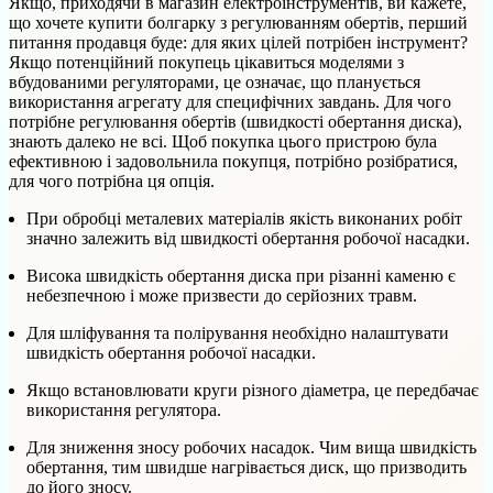
Якщо, приходячи в магазин електроінструментів, ви кажете,
що хочете купити болгарку з регулюванням обертів, перший
питання продавця буде: для яких цілей потрібен інструмент?
Якщо потенційний покупець цікавиться моделями з
вбудованими регуляторами, це означає, що планується
використання агрегату для специфічних завдань. Для чого
потрібне регулювання обертів (швидкості обертання диска),
знають далеко не всі. Щоб покупка цього пристрою була
ефективною і задовольнила покупця, потрібно розібратися,
для чого потрібна ця опція.
При обробці металевих матеріалів якість виконаних робіт
значно залежить від швидкості обертання робочої насадки.
Висока швидкість обертання диска при різанні каменю є
небезпечною і може призвести до серйозних травм.
Для шліфування та полірування необхідно налаштувати
швидкість обертання робочої насадки.
Якщо встановлювати круги різного діаметра, це передбачає
використання регулятора.
Для зниження зносу робочих насадок. Чим вища швидкість
обертання, тим швидше нагрівається диск, що призводить
до його зносу.