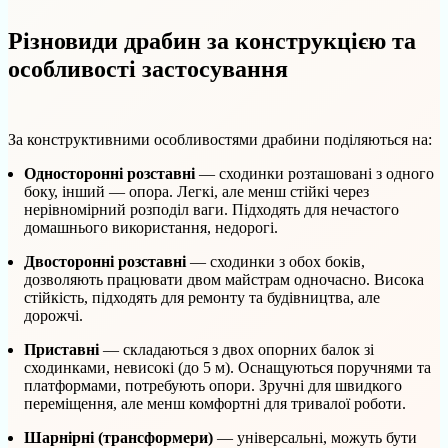
Різновиди драбин за конструкцією та
особливості застосування
За конструктивними особливостями драбини поділяються на:
Односторонні розставні
— сходинки розташовані з одного
боку, інший — опора. Легкі, але менш стійкі через
нерівномірний розподіл ваги. Підходять для нечастого
домашнього використання, недорогі.
Двосторонні розставні
— сходинки з обох боків,
дозволяють працювати двом майстрам одночасно. Висока
стійкість, підходять для ремонту та будівництва, але
дорожчі.
Приставні
— складаються з двох опорних балок зі
сходинками, невисокі (до 5 м). Оснащуються поручнями та
платформами, потребують опори. Зручні для швидкого
переміщення, але менш комфортні для тривалої роботи.
Шарнірні (трансформери)
— універсальні, можуть бути