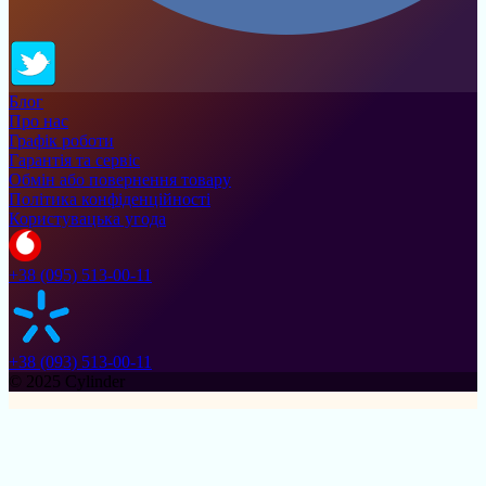
Блог
Про нас
Графік роботи
Гарантія та сервіс
Обмін або повернення товару
Політика конфіденційності
Користувацька угода
+38 (095) 513-00-11
+38 (093) 513-00-11
© 2025 Cylinder