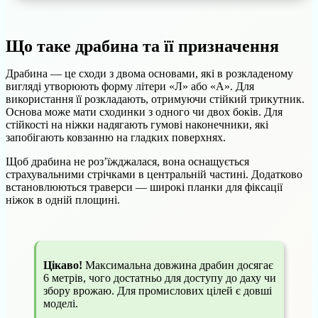
Що таке драбина та її призначення
Драбина — це сходи з двома основами, які в розкладеному
вигляді утворюють форму літери «Л» або «А». Для
використання її розкладають, отримуючи стійкий трикутник.
Основа може мати сходинки з одного чи двох боків. Для
стійкості на ніжки надягають гумові наконечники, які
запобігають ковзанню на гладких поверхнях.
Щоб драбина не роз’їжджалася, вона оснащується
страхувальними стрічками в центральній частині. Додатково
встановлюються траверси — широкі планки для фіксації
ніжок в одній площині.
Цікаво!
Максимальна довжина драбин досягає
6 метрів, чого достатньо для доступу до даху чи
збору врожаю. Для промислових цілей є довші
моделі.