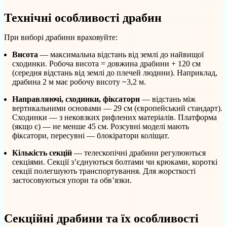
Технічні особливості драбин
При виборі драбини враховуйте:
Висота
— максимальна відстань від землі до найвищої
сходинки. Робоча висота = довжина драбини + 120 см
(середня відстань від землі до плечей людини). Наприклад,
драбина 2 м має робочу висоту ~3,2 м.
Направляючі, сходинки, фіксатори
— відстань між
вертикальними основами — 29 см (європейський стандарт).
Сходинки — з нековзких рифлених матеріалів. Платформа
(якщо є) — не менше 45 см. Розсувні моделі мають
фіксатори, пересувні — блокіратори коліщат.
Кількість секцій
— телескопічні драбини регулюються
секціями. Секції з’єднуються болтами чи крюками, короткі
секції полегшують транспортування. Для жорсткості
застосовуються упори та обв’язки.
Секційні драбини та їх особливості