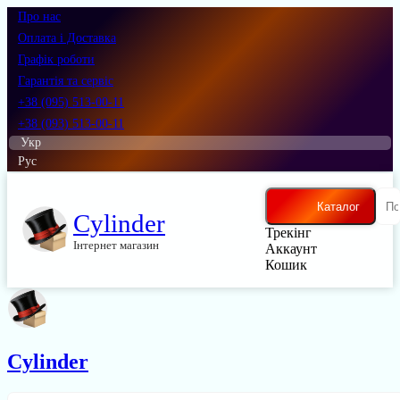
Про нас
Оплата і Доставка
Графік роботи
Гарантія та сервіс
+38 (095) 513-00-11
+38 (093) 513-00-11
Укр
Рус
Каталог
Cylinder
Трекінг
Інтернет магазин
Аккаунт
Кошик
Cylinder