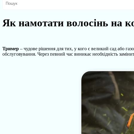
Як намотати волосінь на 
Тример
– чудове рішення для тих, у кого є великий сад або газо
обслуговування. Через певний час виникає необхідність замінит