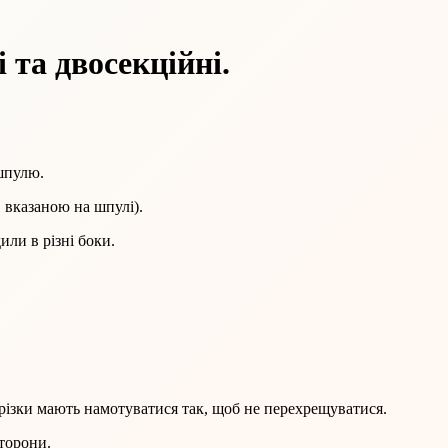
 та двосекційні.
шпулю.
 вказаною на шпулі).
или в різні боки.
різки мають намотуватися так, щоб не перехрещуватися.
сторони.