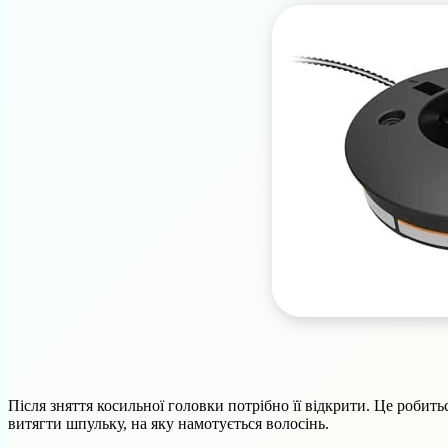
Після зняття косильної головки потрібно її відкрити. Це роби
витягти шпульку, на яку намотується волосінь.