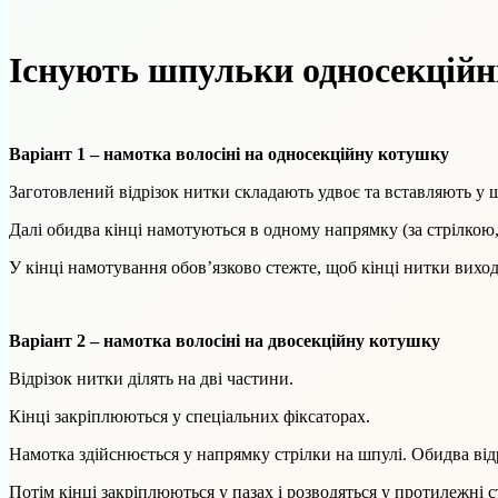
Існують шпульки односекційні
Варіант 1 – намотка волосіні на односекційну котушку
Заготовлений відрізок нитки складають удвоє та вставляють у 
Далі обидва кінці намотуються в одному напрямку (за стрілкою,
У кінці намотування обов’язково стежте, щоб кінці нитки виход
Варіант 2 – намотка волосіні на двосекційну котушку
Відрізок нитки ділять на дві частини.
Кінці закріплюються у спеціальних фіксаторах.
Намотка здійснюється у напрямку стрілки на шпулі. Обидва від
Потім кінці закріплюються у пазах і розводяться у протилежні 