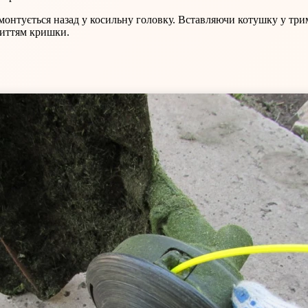
я монтується назад у косильну головку. Вставляючи котушку у тр
риттям кришки.