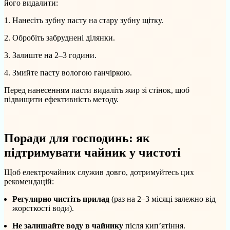
його видалити:
Нанесіть зубну пасту на стару зубну щітку.
Обробіть забруднені ділянки.
Залиште на 2–3 години.
Змийте пасту вологою ганчіркою.
Перед нанесенням пасти видаліть жир зі стінок, щоб
підвищити ефективність методу.
Поради для господинь: як
підтримувати чайник у чистоті
Щоб електрочайник служив довго, дотримуйтесь цих
рекомендацій:
Регулярно чистіть прилад
(раз на 2–3 місяці залежно від
жорсткості води).
Не залишайте воду в чайнику
після кип’ятіння.