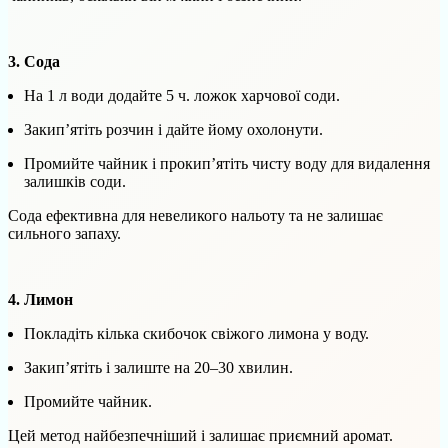
3. Сода
На 1 л води додайте 5 ч. ложок харчової соди.
Закип’ятіть розчин і дайте йому охолонути.
Промийте чайник і прокип’ятіть чисту воду для видалення
залишків соди.
Сода ефективна для невеликого нальоту та не залишає
сильного запаху.
4. Лимон
Покладіть кілька скибочок свіжого лимона у воду.
Закип’ятіть і залиште на 20–30 хвилин.
Промийте чайник.
Цей метод найбезпечніший і залишає приємний аромат.