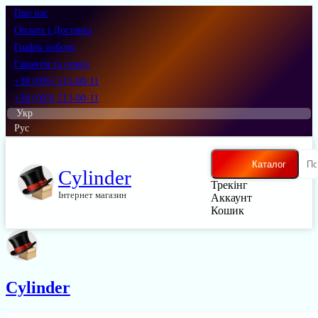
Про нас
Оплата і Доставка
Графік роботи
Гарантія та сервіс
+38 (095) 513-00-11
+38 (093) 513-00-11
Укр
Рус
Каталог
Cylinder
Трекінг
Інтернет магазин
Аккаунт
Кошик
Cylinder