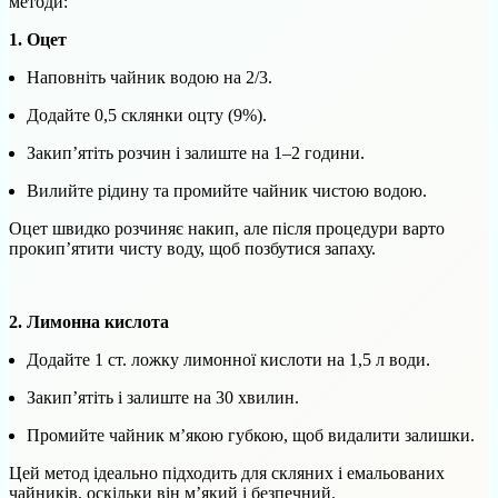
методи:
1. Оцет
Наповніть чайник водою на 2/3.
Додайте 0,5 склянки оцту (9%).
Закип’ятіть розчин і залиште на 1–2 години.
Вилийте рідину та промийте чайник чистою водою.
Оцет швидко розчиняє накип, але після процедури варто
прокип’ятити чисту воду, щоб позбутися запаху.
2. Лимонна кислота
Додайте 1 ст. ложку лимонної кислоти на 1,5 л води.
Закип’ятіть і залиште на 30 хвилин.
Промийте чайник м’якою губкою, щоб видалити залишки.
Цей метод ідеально підходить для скляних і емальованих
чайників, оскільки він м’який і безпечний.