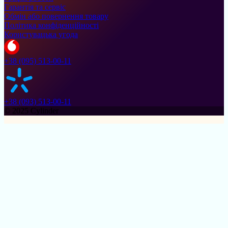
Гарантія та сервіс
Обмін або повернення товару
Політика конфіденційності
Користувацька угода
+38 (095) 513-00-11
+38 (093) 513-00-11
© 2025 Cylinder