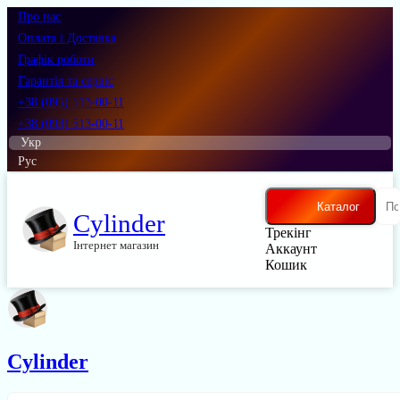
Про нас
Оплата і Доставка
Графік роботи
Гарантія та сервіс
+38 (095) 513-00-11
+38 (093) 513-00-11
Укр
Рус
Каталог
Cylinder
Трекінг
Інтернет магазин
Аккаунт
Кошик
Cylinder