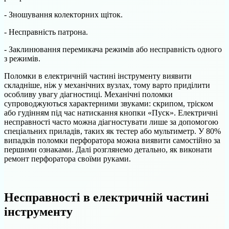
- Зношування колекторних щіток.
- Несправність патрона.
- Заклинювання перемикача режимів або несправність одного
з режимів.
Поломки в електричній частині інструменту виявити
складніше, ніж у механічних вузлах, тому варто приділити
особливу увагу діагностиці. Механічні поломки
супроводжуються характерними звуками: скрипом, тріском
або гудінням під час натискання кнопки «Пуск». Електричні
несправності часто можна діагностувати лише за допомогою
спеціальних приладів, таких як тестер або мультиметр. У 80%
випадків поломки перфоратора можна виявити самостійно за
першими ознаками. Далі розглянемо детально, як виконати
ремонт перфоратора своїми руками.
Несправності в електричній частині
інструменту