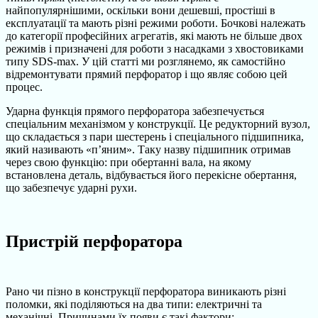
найпопулярнішими, оскільки вони дешевші, простіші в
експлуатації та мають різні режими роботи. Бочкові належать
до категорії професійних агрегатів, які мають не більше двох
режимів і призначені для роботи з насадками з хвостовиками
типу SDS-max. У цій статті ми розглянемо, як самостійно
відремонтувати прямий перфоратор і що являє собою цей
процес.
Ударна функція прямого перфоратора забезпечується
спеціальним механізмом у конструкції. Це редукторний вузол,
що складається з пари шестерень і спеціального підшипника,
який називають «п’яним». Таку назву підшипник отримав
через свою функцію: при обертанні вала, на якому
встановлена деталь, відбувається його перекісне обертання,
що забезпечує ударні рухи.
Пристрій перфоратора
Рано чи пізно в конструкції перфоратора виникають різні
поломки, які поділяються на два типи: електричні та
механічні. Причинами їх появи є такі фактори: