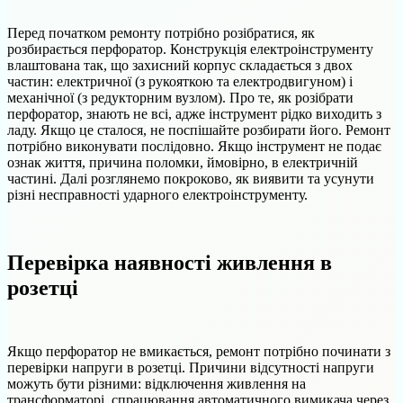
Перед початком ремонту потрібно розібратися, як
розбирається перфоратор. Конструкція електроінструменту
влаштована так, що захисний корпус складається з двох
частин: електричної (з рукояткою та електродвигуном) і
механічної (з редукторним вузлом). Про те, як розібрати
перфоратор, знають не всі, адже інструмент рідко виходить з
ладу. Якщо це сталося, не поспішайте розбирати його. Ремонт
потрібно виконувати послідовно. Якщо інструмент не подає
ознак життя, причина поломки, ймовірно, в електричній
частині. Далі розглянемо покроково, як виявити та усунути
різні несправності ударного електроінструменту.
Перевірка наявності живлення в
розетці
Якщо перфоратор не вмикається, ремонт потрібно починати з
перевірки напруги в розетці. Причини відсутності напруги
можуть бути різними: відключення живлення на
трансформаторі, спрацювання автоматичного вимикача через