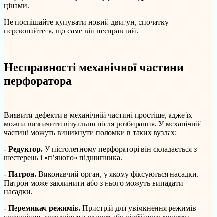
цінами.
Не поспішайте купувати новий двигун, спочатку
переконайтеся, що саме він несправний.
Несправності механічної частини
перфоратора
Виявити дефекти в механічній частині простіше, адже їх
можна визначити візуально після розбирання. У механічній
частині можуть виникнути поломки в таких вузлах:
-
Редуктор.
У пістолетному перфораторі він складається з
шестерень і «п’яного» підшипника.
-
Патрон.
Виконавчий орган, у якому фіксуються насадки.
Патрон може заклинити або з нього можуть випадати
насадки.
-
Перемикач режимів.
Пристрій для увімкнення режимів
свердління, свердління з ударом або відбійного молотка.