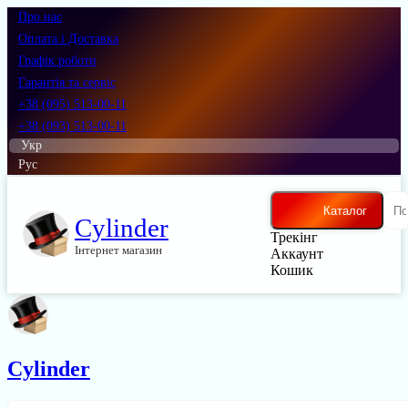
Про нас
Оплата і Доставка
Графік роботи
Гарантія та сервіс
+38 (095) 513-00-11
+38 (093) 513-00-11
Укр
Рус
Каталог
Cylinder
Трекінг
Інтернет магазин
Аккаунт
Кошик
Cylinder