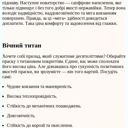
підошву. Наступне новаторство — сапфірове напилення, яке
тільки підвищує і без того добрі якості нержавійки. Тепер вона
володіє надміцністю, наддовговічністю та мега ковзанням
поверхнею. Правда, за ці «мега» здібності доведеться
доплатити. Така ціна комфорту та задоволення від глажки.
Вічний титан
Хочете собі прилад, який служитиме десятиліттями? Обирайте
праску з титановим покриттям. Єдине, вас може сполохати
його висока ціна. Але дізнавшись про сукупність позитивних
якостей праски, ви зрозумієте — він того вартий. Посудіть
самі:
Чудове ковзання та маневреність.
Висока теплопровідність.
Стійкість до механічних пошкоджень.
Довговічність.
Стійкість до корозії та окислення.