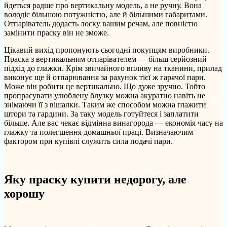
йдеться радше про вертикальну модель, а не ручну. Вона
володіє більшою потужністю, але й більшими габаритами.
Отпаріватель додасть лоску вашим речам, але повністю
замінити праску він не зможе.
Цікавий вихід пропонують сьогодні покупцям виробники.
Праска з вертикальним отпарівателем — більш серйозний
підхід до глажки. Крім звичайного впливу на тканини, прилад
виконує ще й отпарювання за рахунок тієї ж гарячої пари.
Може він робити це вертикально. Що дуже зручно. Тобто
пропрасувати улюблену блузку можна акуратно навіть не
знімаючи її з вішалки. Таким же способом можна глажити
штори та гардини. За таку модель готуйтеся і заплатити
більше. Але вас чекає відмінна винагорода — економія часу на
глажку та полегшення домашньої праці. Визначаючим
фактором при купівлі служить сила подачі пари.
Яку праску купити недорогу, але
хорошу