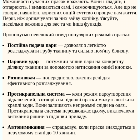
Можливості сучасних прасок вражають. Вони і гладять, і
отпарюють, і вимикаються самі, і самоочищуються. Але що не
говори, наявність корисних опцій суттєво спрощує нам життя.
Перш, ніж доплачувати за них зайву копійку, з'ясуйте,
наскільки важлива для вас та чи інша функція.
Пропонуємо невеликий огляд популярних режимів праски:
Постійна подача пари
— дозволяє з легкістю
розгладжувати грубу тканину та сильно пом'яту білизну.
Паровий удар
— потужний вплив пари на конкретну
ділянку тканини за допомогою натискання однієї кнопки.
Розпилювач
— попереднє зволоження речі для
ефективного розгладжування.
Протикрапельна система
— коли режим пароутворення
відключений, з отворів на підошві праски можуть витікати
краплі води. Вони залишають неприємні сліди на одязі.
Протикрапельна система перешкоджає цьому, виключаючи
витікання рідини з підошви приладу.
Автовимикання
— спрацьовує, коли праска знаходиться в
нерухомому стані до 10 хвилин.