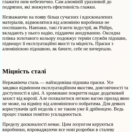
глажити ним небезпечно. Сам алюміній уразливий до
подряпин, які знижують ефективність глажки.
Незважаючи на появу більш сучасних і вдосконалених
матеріалів, відмовлятися від алюмінію виробники не
поспішають. Навпаки, такі гіганти індустрії, як Philips,
вкладають у нього надію, піддаючи анодуванню. Оксидна
плівка золотавого кольору подовжує термін служби підошви,
підвищує її експлуатаційні якості та міцність. Праски з
алюмінієвою підошвою, як бачите, себе не вичерпали.
Міцність сталі
Нержавіюча сталь — найходовіша підошва праски. Усе
завдяки відмінним експлуатаційним якостям, довговічності та
доступності в ціні. А хромоване покриття надає додатковий
захист від корозії. Але похвалитися легкою вагою прилад явно
не може, на відміну від алюмінієвого побратима. Для деяких
користувачів цей недолік є не таким уже й дрібницею. Ведь
процес глажки помітно ускладнюється.
Пределу досконалості немає. Цим лозунгом керуються
виробники, впроваджуючи все нові розробки в сталеву