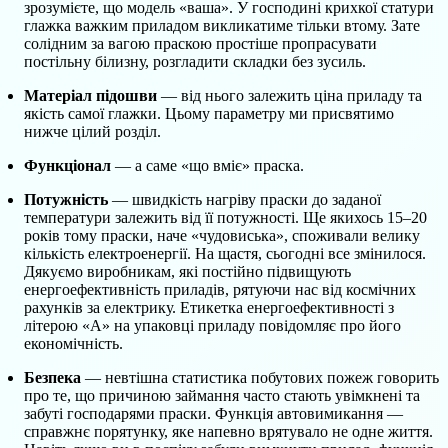
зрозумієте, що модель «ваша». У господині крихкої статури
глажка важким приладом викликатиме тільки втому. Зате
солідним за вагою праскою простіше пропрасувати
постільну білизну, розгладити складки без зусиль.
Матеріал підошви
— від нього залежить ціна приладу та
якість самої глажки. Цьому параметру ми присвятимо
нижче цілий розділ.
Функціонал
— а саме «що вміє» праска.
Потужність
— швидкість нагріву праски до заданої
температури залежить від її потужності. Ще якихось 15–20
років тому праски, наче «чудовиська», споживали велику
кількість електроенергії. На щастя, сьогодні все змінилося.
Дякуємо виробникам, які постійно підвищують
енергоефективність приладів, рятуючи нас від космічних
рахунків за електрику. Етикетка енергоефективності з
літерою «А» на упаковці приладу повідомляє про його
економічність.
Безпека
— невтішна статистика побутових пожеж говорить
про те, що причиною займання часто стають увімкнені та
забуті господарями праски. Функція автовимикання —
справжнє порятунку, яке напевно врятувало не одне життя.