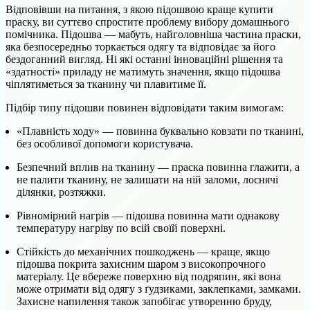
Відповівши на питання, з якою підошвою краще купити
праску, ви суттєво спростите проблему вибору домашнього
помічника. Підошва — мабуть, найголовніша частина праски,
яка безпосередньо торкається одягу та відповідає за його
бездоганний вигляд. Ні які останні інноваційні рішення та
«здатності» приладу не матимуть значення, якщо підошва
чіплятиметься за тканину чи плавитиме її.
Підбір типу підошви повинен відповідати таким вимогам:
«Плавність ходу» — повинна буквально ковзати по тканині,
без особливої допомоги користувача.
Безпечний вплив на тканину — праска повинна глажити, а
не палити тканину, не залишати на ній заломи, лоснячі
ділянки, розтяжки.
Рівномірний нагрів — підошва повинна мати однакову
температуру нагріву по всій своїй поверхні.
Стійкість до механічних пошкоджень — краще, якщо
підошва покрита захисним шаром з високопрочного
матеріалу. Це вбереже поверхню від подряпин, які вона
може отримати від одягу з ґудзиками, заклепками, замками.
Захисне напилення також запобігає утворенню бруду,