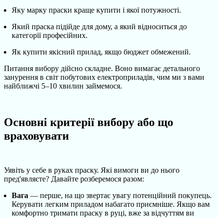
Яку марку праски краще купити і якої потужності.
Який праска підійде для дому, а який відноситься до
категорії професійних.
Як купити якісний прилад, якщо бюджет обмежений.
Питання вибору дійсно складне. Воно вимагає детального
занурення в світ побутових електроприладів, чим ми з вами
найближчі 5–10 хвилин займемося.
Основні критерії вибору або що
враховувати
Уявіть у себе в руках праску. Які вимоги ви до нього
пред'являєте? Давайте розберемося разом:
Вага
— перше, на що звертає увагу потенційний покупець.
Керувати легким приладом набагато приємніше. Якщо вам
комфортно тримати праску в руці, вже за відчуттям ви