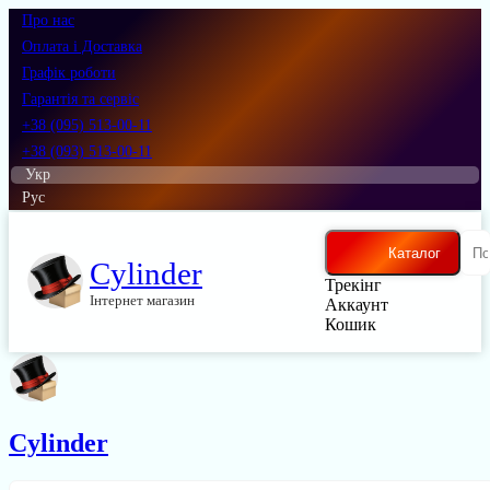
Про нас
Оплата і Доставка
Графік роботи
Гарантія та сервіс
+38 (095) 513-00-11
+38 (093) 513-00-11
Укр
Рус
Каталог
Cylinder
Трекінг
Інтернет магазин
Аккаунт
Кошик
Cylinder