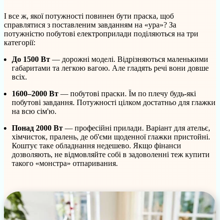
І все ж, якої потужності повинен бути праска, щоб
справлятися з поставленим завданням на «ура»? За
потужністю побутові електроприлади поділяються на три
категорії:
До 1500 Вт
— дорожні моделі. Відрізняються маленькими
габаритами та легкою вагою. Але гладять речі вони довше
всіх.
1600–2000 Вт
— побутові праски. Їм по плечу будь-які
побутові завдання. Потужності цілком достатньо для глажки
на всю сім'ю.
Понад 2000 Вт
— професійні прилади. Варіант для ательє,
хімчисток, пралень, де об'єми щоденної глажки пристойні.
Коштує таке обладнання недешево. Якщо фінанси
дозволяють, не відмовляйте собі в задоволенні теж купити
такого «монстра» отпаривания.