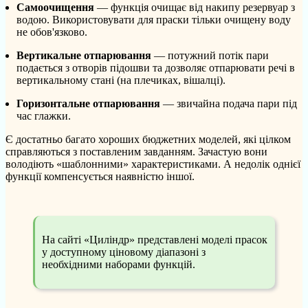
Самоочищення
— функція очищає від накипу резервуар з
водою. Використовувати для праски тільки очищену воду
не обов'язково.
Вертикальне отпарювання
— потужний потік пари
подається з отворів підошви та дозволяє отпарювати речі в
вертикальному стані (на плечиках, вішалці).
Горизонтальне отпарювання
— звичайна подача пари під
час глажки.
Є достатньо багато хороших бюджетних моделей, які цілком
справляються з поставленим завданням. Зачастую вони
володіють «шаблонними» характеристиками. А недолік однієї
функції компенсується наявністю іншої.
На сайті «Циліндр» представлені моделі прасок
у доступному ціновому діапазоні з
необхідними наборами функцій.