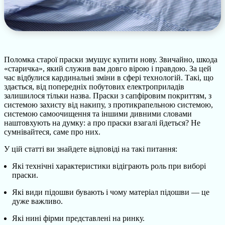
Поломка старої праски змушує купити нову. Звичайно, шкода
«старичка», який служив вам довго вірою і правдою. За цей
час відбулися кардинальні зміни в сфері технологій. Такі, що
здається, від попередніх побутових електроприладів
залишилося тільки назва. Праски з сапфіровим покриттям, з
системою захисту від накипу, з протикрапельною системою,
системою самоочищення та іншими дивними словами
наштовхують на думку: а про праски взагалі йдеться? Не
сумнівайтеся, саме про них.
У цій статті ви знайдете відповіді на такі питання:
Які технічні характеристики відіграють роль при виборі
праски.
Які види підошви бувають і чому матеріал підошви — це
дуже важливо.
Які нині фірми представлені на ринку.