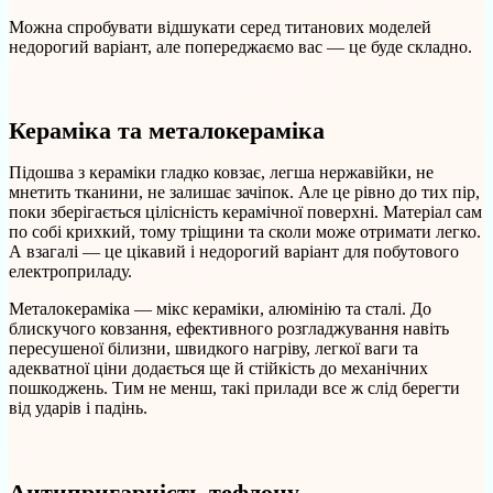
Можна спробувати відшукати серед титанових моделей
недорогий варіант, але попереджаємо вас — це буде складно.
Кераміка та металокераміка
Підошва з кераміки гладко ковзає, легша нержавійки, не
мнетить тканини, не залишає зачіпок. Але це рівно до тих пір,
поки зберігається цілісність керамічної поверхні. Матеріал сам
по собі крихкий, тому тріщини та сколи може отримати легко.
А взагалі — це цікавий і недорогий варіант для побутового
електроприладу.
Металокераміка — мікс кераміки, алюмінію та сталі. До
блискучого ковзання, ефективного розгладжування навіть
пересушеної білизни, швидкого нагріву, легкої ваги та
адекватної ціни додається ще й стійкість до механічних
пошкоджень. Тим не менш, такі прилади все ж слід берегти
від ударів і падінь.
Антипригарність тефлону