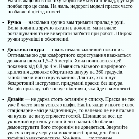
Навіть якщо ви в поспіху забули вимкнути прилад, функція
подбає про це сама. На жаль, недорогі моделі прасок часто
позбавлені цієї здатності.
Ручка
— наскільки зручно вам тримати прилад у руці.
Вона повинна зручно лягати в долоню, мати вдале
розташування та не вивертати зап'ястя при роботі. Широкі
ручки зручніші в обхопленні.
Довжина шнура
— також немаловажливий показник.
Оптимальною для комфортного користування вважається
довжина шнура 1,5–2,5 метрів. Хоча починається цей
показник від 0,8 до 4 м. Наявність вільного шарнірного
кріплення дозволяє обертатися шнуру на 360 градусів,
запобігаючи його скручуванню. Для тих, хто цінує
бездротовий інструмент, придумані праски без шнура.
Нагрів приладу забезпечує підставка, яка йде в комплекті.
Дизайн
— не дарма стоїть останнім у списку. Праска не так
уже й часто витягується з шафи. Навіть якщо у нього є своє
стаціонарне «місце відпочинку», то напевно це не вітальня
чи кухня, де ви зустрічаєте гостей. Швидше за все, це
укромний куточок у ванній чи спальні. Особливо
демонструвати його стороннім не доведеться. Звертайте
увагу в першу чергу на можливості приладу та його
технічні характеристики. Усе інше — другорядне.