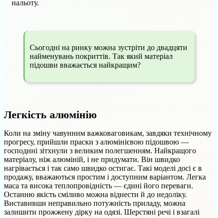
нальоту.
Сьогодні на ринку можна зустріти до двадцяти
найменувань покриттів. Так який матеріал
підошви вважається найкращим?
Легкість алюмінію
Коли на зміну чавунним важковаговикам, завдяки технічному
прогресу, прийшли праски з алюмінієвою підошвою —
господині зітхнули з великим полегшенням. Найкращого
матеріалу, ніж алюміній, і не придумати. Він швидко
нагрівається і так само швидко остигає. Такі моделі досі є в
продажу, вважаються простим і доступним варіантом. Легка
маса та висока теплопровідність — єдині його переваги.
Останню якість сміливо можна віднести й до недоліку.
Виставивши неправильно потужність приладу, можна
залишити прожжену дірку на одязі. Шерстяні речі і взагалі