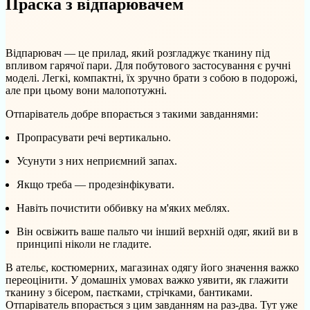
Праска з відпарювачем
Відпарювач — це прилад, який розгладжує тканину під
впливом гарячої пари. Для побутового застосування є ручні
моделі. Легкі, компактні, їх зручно брати з собою в подорожі,
але при цьому вони малопотужні.
Отпаріватель добре впорається з такими завданнями:
Пропрасувати речі вертикально.
Усунути з них неприємний запах.
Якщо треба — продезінфікувати.
Навіть почистити оббивку на м'яких меблях.
Він освіжить ваше пальто чи інший верхній одяг, який ви в
принципі ніколи не гладите.
В ательє, костюмерних, магазинах одягу його значення важко
переоцінити. У домашніх умовах важко уявити, як глажити
тканину з бісером, паєтками, стрічками, бантиками.
Отпаріватель впорається з цим завданням на раз-два. Тут уже