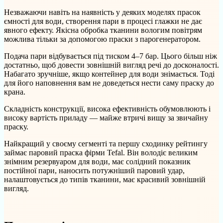
Незважаючи навіть на наявність у деяких моделях прасок
ємності для води, створення пари в процесі глажки не дає
явного ефекту. Якісна обробка тканини вологим повітрям
можлива тільки за допомогою праски з парогенератором.
Подача пари відбувається під тиском 4–7 бар. Цього більш ніж
достатньо, щоб довести зовнішній вигляд речі до досконалості.
Набагато зручніше, якщо контейнер для води знімається. Тоді
для його наповнення вам не доведеться нести саму праску до
крана.
Складність конструкції, висока ефективність обумовлюють і
високу вартість приладу — майже втричі вищу за звичайну
праску.
Найкращий у своєму сегменті та першу сходинку рейтингу
займає паровий праска фірми Tefal. Він володіє великим
знімним резервуаром для води, має солідний показник
постійної пари, наносить потужніший паровий удар,
налаштовується до типів тканини, має красивий зовнішній
вигляд.