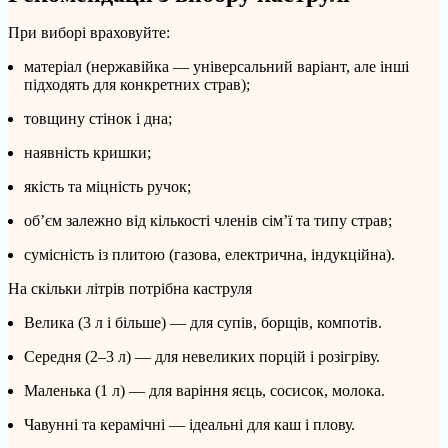
При виборі враховуйте:
матеріал (нержавійка — універсальний варіант, але інші
підходять для конкретних страв);
товщину стінок і дна;
наявність кришки;
якість та міцність ручок;
об’єм залежно від кількості членів сім’ї та типу страв;
сумісність із плитою (газова, електрична, індукційна).
На скільки літрів потрібна каструля
Велика (3 л і більше) — для супів, борщів, компотів.
Середня (2–3 л) — для невеликих порцій і розігріву.
Маленька (1 л) — для варіння яєць, сосисок, молока.
Чавунні та керамічні — ідеальні для каш і плову.