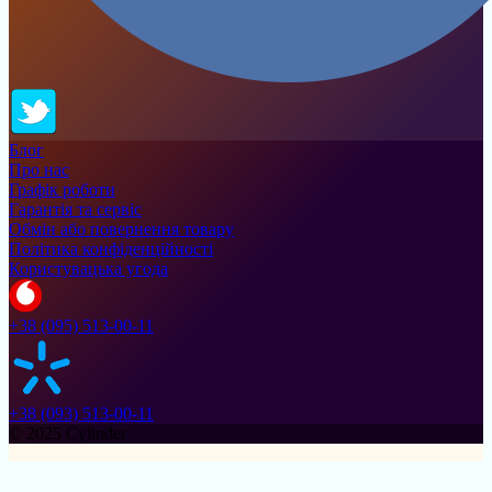
Блог
Про нас
Графік роботи
Гарантія та сервіс
Обмін або повернення товару
Політика конфіденційності
Користувацька угода
+38 (095) 513-00-11
+38 (093) 513-00-11
© 2025 Cylinder