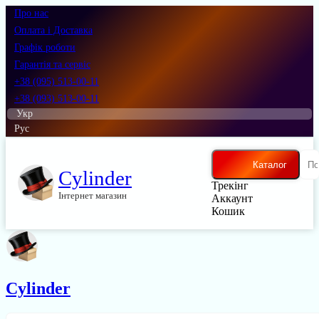
Про нас
Оплата і Доставка
Графік роботи
Гарантія та сервіс
+38 (095) 513-00-11
+38 (093) 513-00-11
Укр
Рус
Каталог
Cylinder
Трекінг
Інтернет магазин
Аккаунт
Кошик
Cylinder