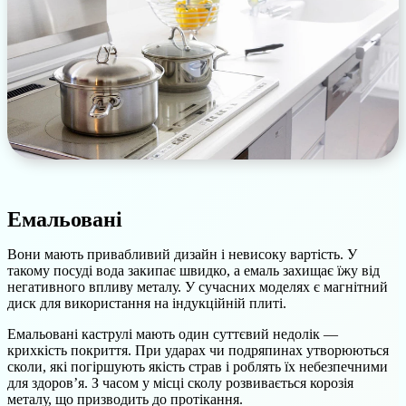
Емальовані
Вони мають привабливий дизайн і невисоку вартість. У
такому посуді вода закипає швидко, а емаль захищає їжу від
негативного впливу металу. У сучасних моделях є магнітний
диск для використання на індукційній плиті.
Емальовані каструлі мають один суттєвий недолік —
крихкість покриття. При ударах чи подряпинах утворюються
сколи, які погіршують якість страв і роблять їх небезпечними
для здоров’я. З часом у місці сколу розвивається корозія
металу, що призводить до протікання.