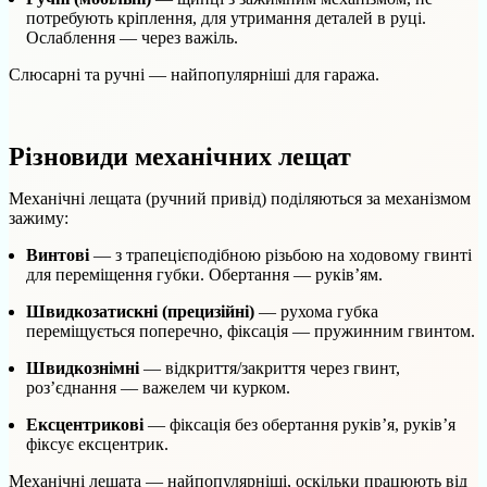
потребують кріплення, для утримання деталей в руці.
Ослаблення — через важіль.
Слюсарні та ручні — найпопулярніші для гаража.
Різновиди механічних лещат
Механічні лещата (ручний привід) поділяються за механізмом
зажиму:
Винтові
— з трапецієподібною різьбою на ходовому гвинті
для переміщення губки. Обертання — руків’ям.
Швидкозатискні (прецизійні)
— рухома губка
переміщується поперечно, фіксація — пружинним гвинтом.
Швидкознімні
— відкриття/закриття через гвинт,
роз’єднання — важелем чи курком.
Ексцентрикові
— фіксація без обертання руків’я, руків’я
фіксує ексцентрик.
Механічні лещата — найпопулярніші, оскільки працюють від