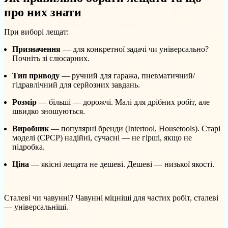
про них знати
При виборі лещат:
Призначення
— для конкретної задачі чи універсально?
Почніть зі слюсарних.
Тип приводу
— ручний для гаража, пневматичний/
гідравлічний для серйозних завдань.
Розмір
— більші — дорожчі. Малі для дрібних робіт, але
швидко зношуються.
Виробник
— популярні бренди (Intertool, Housetools). Старі
моделі (СРСР) надійні, сучасні — не гірші, якщо не
підробка.
Ціна
— якісні лещата не дешеві. Дешеві — низької якості.
Сталеві чи чавунні? Чавунні міцніші для частих робіт, сталеві
— універсальніші.