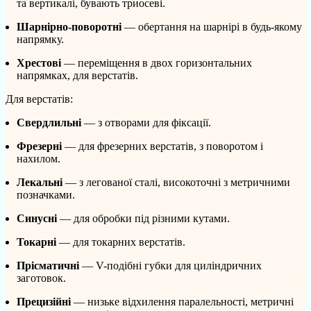
та вертикалі, бувають триосеві.
Шарнірно-поворотні
— обертання на шарнірі в будь-якому
напрямку.
Хрестові
— переміщення в двох горизонтальних
напрямках, для верстатів.
Для верстатів:
Свердлильні
— з отворами для фіксації.
Фрезерні
— для фрезерних верстатів, з поворотом і
нахилом.
Лекальні
— з легованої сталі, високоточні з метричними
позначками.
Синусні
— для обробки під різними кутами.
Токарні
— для токарних верстатів.
Прісматичні
— V-подібні губки для циліндричних
заготовок.
Прецизійні
— низьке відхилення паралельності, метричні