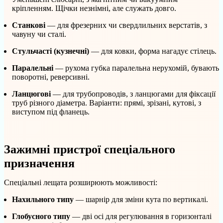
кріпленням. Щічки незнімні, але служать довго.
Станкові
— для фрезерних чи свердлильних верстатів, з
чавуну чи сталі.
Стульчасті (кузнечні)
— для ковки, форма нагадує стілець.
Паралельні
— рухома губка паралельна нерухомій, бувають
поворотні, реверсивні.
Ланцюгові
— для трубопроводів, з ланцюгами для фіксації
труб різного діаметра. Варіанти: прямі, зрізані, кутові, з
виступом під фланець.
Зажимні пристрої спеціального
призначення
Спеціальні лещата розширюють можливості:
Нахильного типу
— шарнір для зміни кута по вертикалі.
Глобусного типу
— дві осі для регулювання в горизонталі