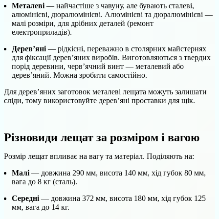
Металеві
— найчастіше з чавуну, але бувають сталеві,
алюмінієві, дюралюмінієві. Алюмінієві та дюралюмінієві —
малі розміри, для дрібних деталей (ремонт
електроприладів).
Дерев’яні
— рідкісні, переважно в столярних майстернях
для фіксації дерев’яних виробів. Виготовляються з твердих
порід деревини, черв’ячний винт — металевий або
дерев’яний. Можна зробити самостійно.
Для дерев’яних заготовок металеві лещата можуть залишати
сліди, тому використовуйте дерев’яні проставки для щік.
Різновиди лещат за розміром і вагою
Розмір лещат впливає на вагу та матеріал. Поділяють на:
Малі
— довжина 290 мм, висота 140 мм, хід губок 80 мм,
вага до 8 кг (сталь).
Середні
— довжина 372 мм, висота 180 мм, хід губок 125
мм, вага до 14 кг.