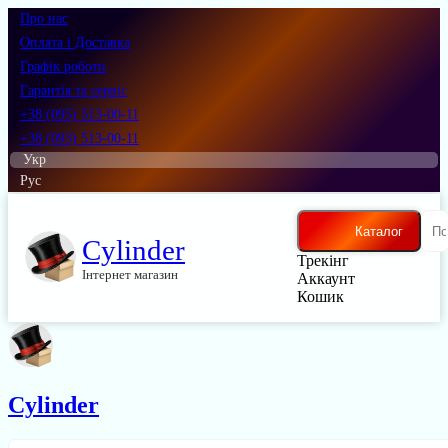
Про нас
Оплата і Доставка
Графік роботи
Гарантія та сервіс
+38 (095) 513-00-11
+38 (093) 513-00-11
Укр
Рус
Каталог
Cylinder
Трекінг
Інтернет магазин
Аккаунт
Кошик
Cylinder