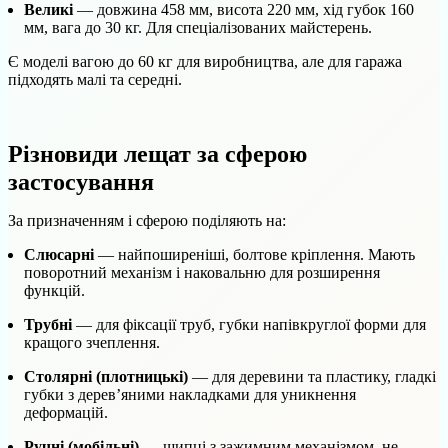
Великі
— довжина 458 мм, висота 220 мм, хід губок 160
мм, вага до 30 кг. Для спеціалізованих майстерень.
Є моделі вагою до 60 кг для виробництва, але для гаража
підходять малі та середні.
Різновиди лещат за сферою
застосування
За призначенням і сферою поділяють на:
Слюсарні
— найпоширеніші, болтове кріплення. Мають
поворотний механізм і наковальню для розширення
функцій.
Трубні
— для фіксації труб, губки напівкруглої форми для
кращого зчеплення.
Столярні (плотницькі)
— для деревини та пластику, гладкі
губки з дерев’яними накладками для уникнення
деформацій.
Ручні (мобільні)
— щипці з зажимним механізмом, не