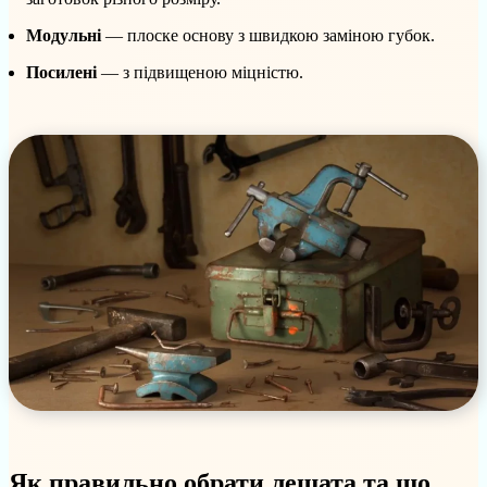
Модульні
— плоске основу з швидкою заміною губок.
Посилені
— з підвищеною міцністю.
Як правильно обрати лещата та що