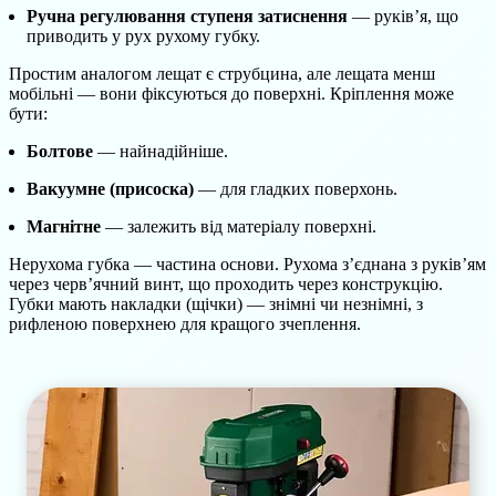
Ручна регулювання ступеня затиснення
— руків’я, що
приводить у рух рухому губку.
Простим аналогом лещат є струбцина, але лещата менш
мобільні — вони фіксуються до поверхні. Кріплення може
бути:
Болтове
— найнадійніше.
Вакуумне (присоска)
— для гладких поверхонь.
Магнітне
— залежить від матеріалу поверхні.
Нерухома губка — частина основи. Рухома з’єднана з руків’ям
через черв’ячний винт, що проходить через конструкцію.
Губки мають накладки (щічки) — знімні чи незнімні, з
рифленою поверхнею для кращого зчеплення.