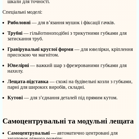
шкали для точності.
Спеціальні моделі:
Риболовні
— для в’язання мушок і фіксації гачків.
Трубні
— гільйотиноподібні з трикутними губками для
затискання труб.
Гравірувальні круглої форми
— для ювелірки, кріплення
присоскою чи магнітом.
Ювелірні
— важкий шар з фрезерованими губками для
нахилу.
Лещата-підставка
— схожі на будівельні козли з губками,
парні для широких виробів, складні.
Кутові
— для з’єднання деталей під прямим кутом.
Самоцентрувальні та модульні лещата
Самоцентрувальні
— автоматично центровані для
заготовок різного розміру.