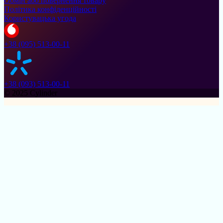
Обмін або повернення товару
Політика конфіденційності
Користувацька угода
+38 (095) 513-00-11
+38 (093) 513-00-11
© 2025 Cylinder