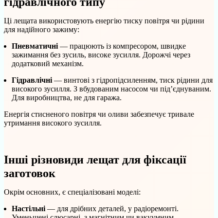
гідравлічного типу
Ці лещата використовують енергію тиску повітря чи рідини
для надійного зажиму:
Пневматичні
— працюють із компресором, швидке
зажимання без зусиль, високе зусилля. Дорожчі через
додатковий механізм.
Гідравлічні
— винтові з гідропідсиленням, тиск рідини для
високого зусилля. З вбудованим насосом чи під’єднуваним.
Для виробництва, не для гаража.
Енергія стисненого повітря чи оливи забезпечує тривале
утримання високого зусилля.
Інші різновиди лещат для фіксації
заготовок
Окрім основних, є спеціалізовані моделі:
Настільні
— для дрібних деталей, у радіоремонті.
Уменьшені слюсарні, з магнітним чи вакуумним