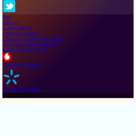
Блог
Про нас
Графік роботи
Гарантія та сервіс
Обмін або повернення товару
Політика конфіденційності
Користувацька угода
+38 (095) 513-00-11
+38 (093) 513-00-11
© 2025 Cylinder