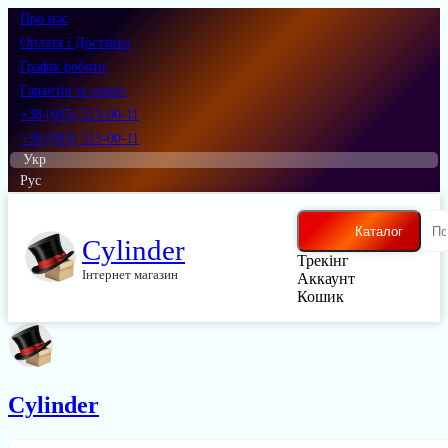
Про нас
Оплата і Доставка
Графік роботи
Гарантія та сервіс
+38 (095) 513-00-11
+38 (093) 513-00-11
Укр
Рус
Каталог
Cylinder
Трекінг
Інтернет магазин
Аккаунт
Кошик
Cylinder