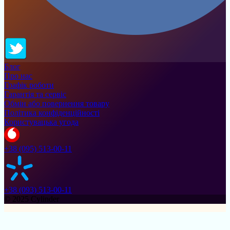
Блог
Про нас
Графік роботи
Гарантія та сервіс
Обмін або повернення товару
Політика конфіденційності
Користувацька угода
+38 (095) 513-00-11
+38 (093) 513-00-11
© 2025 Cylinder