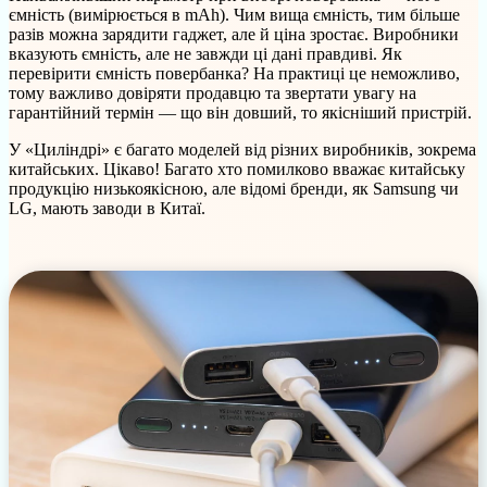
ємність (вимірюється в mAh). Чим вища ємність, тим більше
разів можна зарядити гаджет, але й ціна зростає. Виробники
вказують ємність, але не завжди ці дані правдиві. Як
перевірити ємність повербанка? На практиці це неможливо,
тому важливо довіряти продавцю та звертати увагу на
гарантійний термін — що він довший, то якісніший пристрій.
У «Циліндрі» є багато моделей від різних виробників, зокрема
китайських. Цікаво! Багато хто помилково вважає китайську
продукцію низькоякісною, але відомі бренди, як Samsung чи
LG, мають заводи в Китаї.