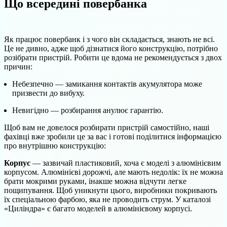
Що всередині повербанка
Як працює повербанк і з чого він складається, знають не всі.
Це не дивно, адже щоб дізнатися його конструкцію, потрібно
розібрати пристрій. Робити це вдома не рекомендується з двох
причин:
Небезпечно — замикання контактів акумулятора може
призвести до вибуху.
Невигідно — розбирання анулює гарантію.
Щоб вам не довелося розбирати пристрій самостійно, наші
фахівці вже зробили це за вас і готові поділитися інформацією
про внутрішню конструкцію:
Корпус
— зазвичай пластиковий, хоча є моделі з алюмінієвим
корпусом. Алюмінієві дорожчі, але мають недолік: їх не можна
брати мокрими руками, інакше можна відчути легке
пощипування. Щоб уникнути цього, виробники покривають
їх спеціальною фарбою, яка не проводить струм. У каталозі
«Циліндра» є багато моделей в алюмінієвому корпусі.