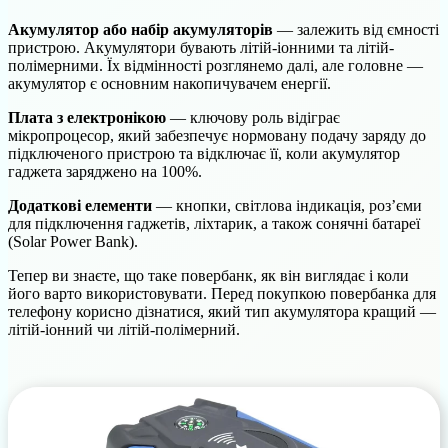
Акумулятор або набір акумуляторів
— залежить від ємності
пристрою. Акумулятори бувають літій-іонними та літій-
полімерними. Їх відмінності розглянемо далі, але головне —
акумулятор є основним накопичувачем енергії.
Плата з електронікою
— ключову роль відіграє
мікропроцесор, який забезпечує нормовану подачу заряду до
підключеного пристрою та відключає її, коли акумулятор
гаджета заряджено на 100%.
Додаткові елементи
— кнопки, світлова індикація, роз’єми
для підключення гаджетів, ліхтарик, а також сонячні батареї
(Solar Power Bank).
Тепер ви знаєте, що таке повербанк, як він виглядає і коли
його варто використовувати. Перед покупкою повербанка для
телефону корисно дізнатися, який тип акумулятора кращий —
літій-іонний чи літій-полімерний.