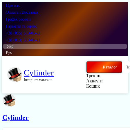
Про нас
Оплата і Доставка
Графік роботи
Гарантія та сервіс
+38 (095) 513-00-11
+38 (093) 513-00-11
Укр
Рус
Каталог
Cylinder
Трекінг
Інтернет магазин
Аккаунт
Кошик
Cylinder