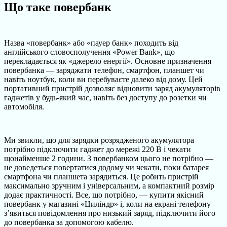
Що таке повербанк
Назва «повербанк» або «пауер банк» походить від
англійського словосполучення «Power Bank», що
перекладається як «джерело енергії». Основне призначення
повербанка — заряджати телефон, смартфон, планшет чи
навіть ноутбук, коли ви перебуваєте далеко від дому. Цей
портативний пристрій дозволяє відновити заряд акумуляторів
гаджетів у будь-який час, навіть без доступу до розетки чи
автомобіля.
Ми звикли, що для зарядки розрядженого акумулятора
потрібно підключити гаджет до мережі 220 В і чекати
щонайменше 2 години. З повербанком цього не потрібно —
не доведеться повертатися додому чи чекати, поки батарея
смартфона чи планшета зарядиться. Це робить пристрій
максимально зручним і універсальним, а компактний розмір
додає практичності. Все, що потрібно, — купити якісний
повербанк у магазині «Циліндр» і, коли на екрані телефону
з’явиться повідомлення про низький заряд, підключити його
до повербанка за допомогою кабелю.