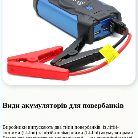
Види акумуляторів для повербанків
Виробники випускають два типи повербанків: із літій-
іонними (Li-Ion) та літій-полімерними (Li-Pol) акумуляторами.