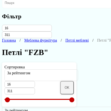
Фільтр
Головна
Меблева фурнітура
Петлі меблеві
Петлі "
Петлі "FZB"
Сортировка
За рейтингом
OK
За рейтингом