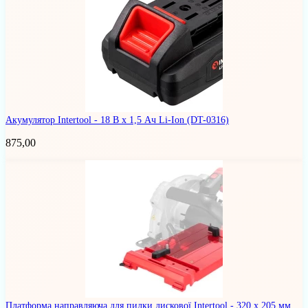
Акумулятор Intertool - 18 В x 1,5 Ач Li-Ion
(DT-0316)
875,00
Платформа направляюча для пилки дискової Intertool - 320 x 205 мм