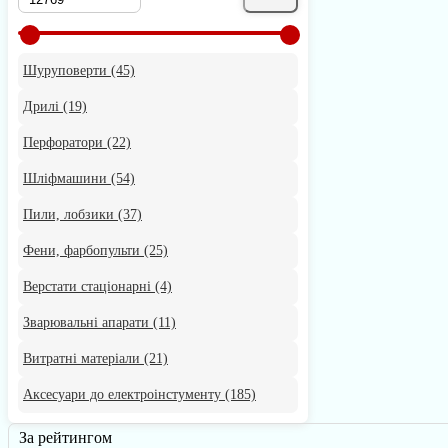
Шуруповерти
(45)
Дрилі
(19)
Перфоратори
(22)
Шліфмашини
(54)
Пили, лобзики
(37)
Фени, фарбопульти
(25)
Верстати стаціонарні
(4)
Зварювальні апарати
(11)
Витратні матеріали
(21)
Аксесуари до електроінстументу
(185)
За рейтингом