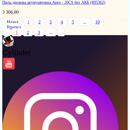
Пила дискова акумуляторна Apro - 20CS без АКБ
(895362)
3 306,00
Назад
1
2
3
4
5
...
10
Вперед
1
2
3
...
Cylinder