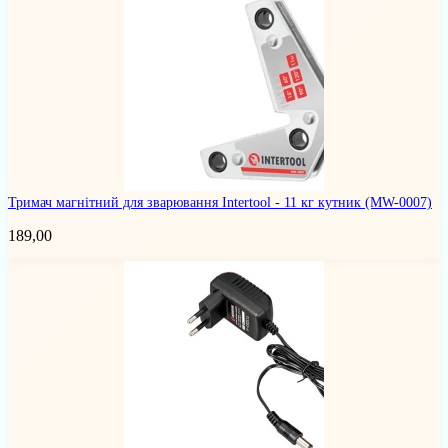
Тримач магнітний для зварювання Intertool - 11 кг кутник
(MW-0007)
189,00