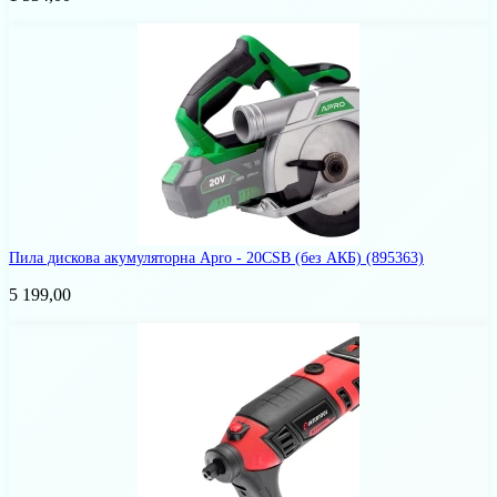
Пила дискова акумуляторна Apro - 20CSB (без АКБ)
(895363)
5 199,00