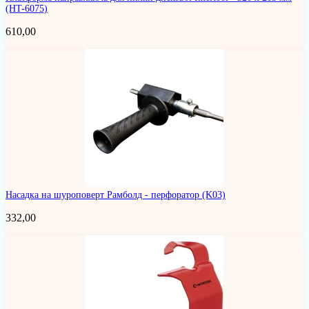
(HT-6075)
610,00
Насадка на шуроповерт Рамболд - перфоратор
(K03)
332,00