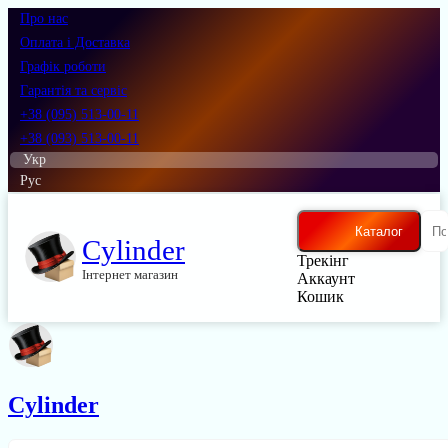
Про нас
Оплата і Доставка
Графік роботи
Гарантія та сервіс
+38 (095) 513-00-11
+38 (093) 513-00-11
Укр
Рус
Каталог
Cylinder
Трекінг
Інтернет магазин
Аккаунт
Кошик
Cylinder