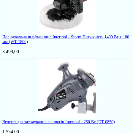
Полірувальна шліфмашина Intertool - Storm Потужність 1400 Вт x 180
мм
(WT-1800)
3 499,00
Верстат для заточування ланцюгів Intertool - 250 Вт
(DT-0850)
1 534,00