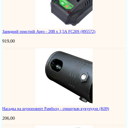
Зарядний пристрій Apro - 20В x 3,5А FC20S
(895572)
919,00
Насадка на шуроповерт Рамболд - очищувач кукурудзи
(K09)
206,00