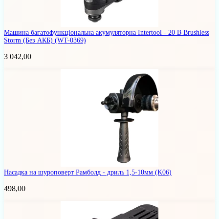
Машина багатофункціональна акумуляторна Intertool - 20 В Brushless
Storm (Без АКБ)
(WT-0369)
3 042,00
Насадка на шуроповерт Рамболд - дриль 1,5-10мм
(K06)
498,00