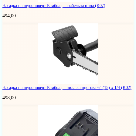
Насадка на шуроповерт Рамболд - шабельна пила
(K07)
494,00
Насадка на шуроповерт Рамболд - пила ланцюгова 6" (15) x 1/4
(K02)
498,00