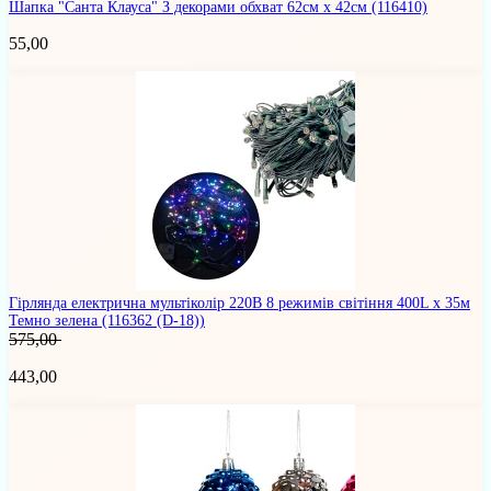
Шапка "Санта Клауса" З декорами обхват 62см х 42см
(116410)
55,00
Гірлянда електрична мультіколір 220В 8 режимів світіння 400L х 35м
Темно зелена
(116362 (D-18))
575,00
443,00