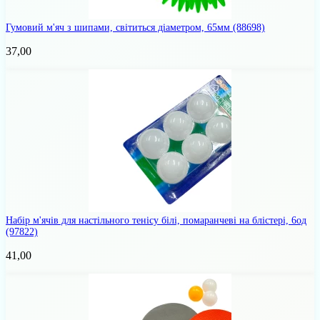
Гумовий м'яч з шипами, світиться діаметром, 65мм
(88698)
37,00
Набір м'ячів для настільного тенісу білі, помаранчеві на блістері, 6од
(97822)
41,00