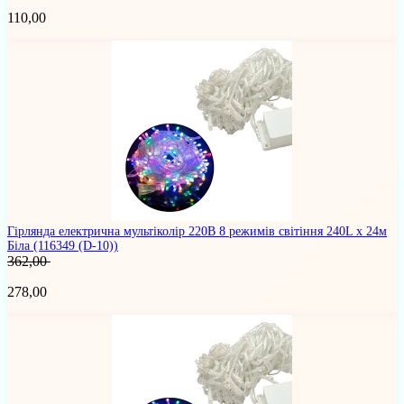
110,00
Гірлянда електрична мультіколір 220В 8 режимів світіння 240L х 24м
Біла
(116349 (D-10))
362,00
278,00