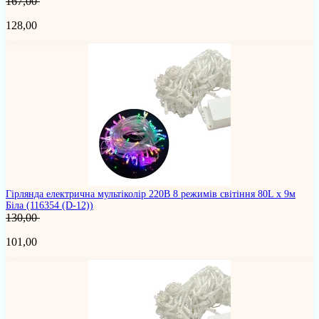
167,00
128,00
Гірлянда електрична мультіколір 220В 8 режимів світіння 80L х 9м
Біла
(116354 (D-12))
130,00
101,00