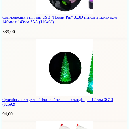
Світлодіодний нічник USB "Новий Рік" 3х3D панелі з малюнком
140мм х 140мм 3АА
(116468)
389,00
Сувенірна статуетка "Ялинка" зелена світлодіодна 170мм 3G10
(82592)
94,00