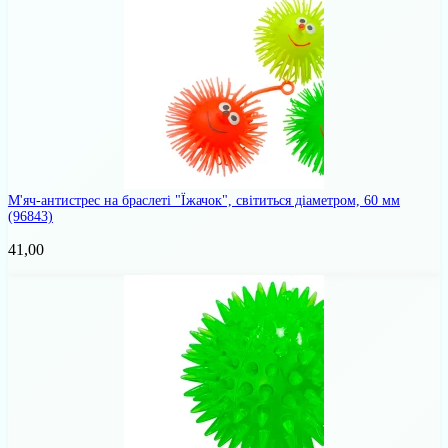
М'яч-антистрес на браслеті "Їжачок", світиться діаметром, 60 мм
(96843)
41,00