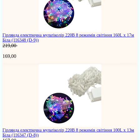
Гірлянда електрична мультіколір 220В 8 режимів світіння 160L х 17м
Біла
(116348 (D-9))
219,00
169,00
Гірлянда електрична мультіколір 220В 8 режимів світіння 100L х 13м
Біла
(116347 (D-8))