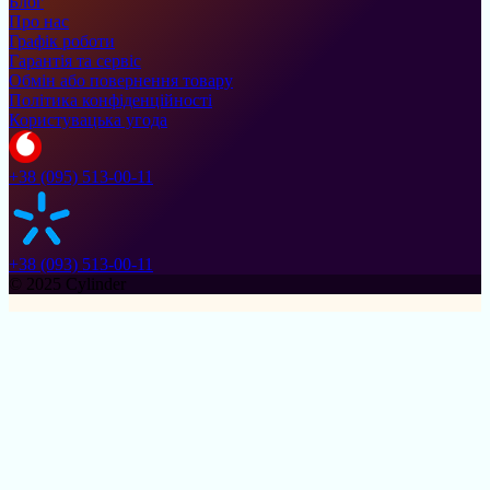
Блог
Про нас
Графік роботи
Гарантія та сервіс
Обмін або повернення товару
Політика конфіденційності
Користувацька угода
+38 (095) 513-00-11
+38 (093) 513-00-11
© 2025 Cylinder