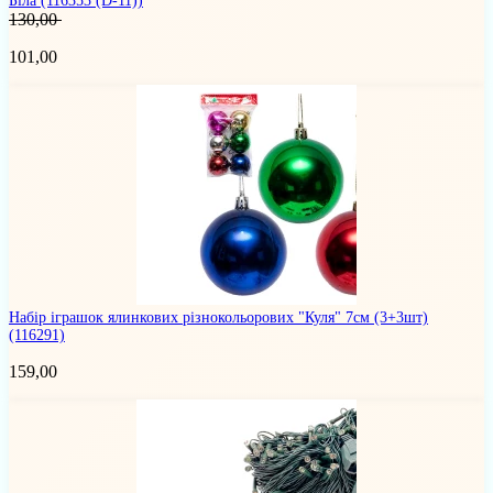
Біла
(116353 (D-11))
130,00
101,00
Набір іграшок ялинкових різнокольорових "Куля" 7см (3+3шт)
(116291)
159,00