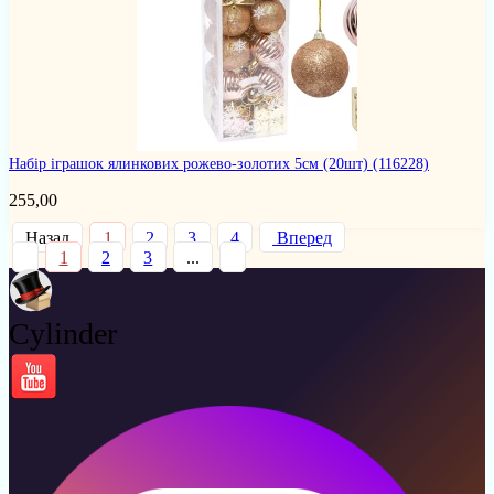
Набір іграшок ялинкових рожево-золотих 5см (20шт)
(116228)
255,00
Назад
1
2
3
4
Вперед
1
2
3
...
Cylinder