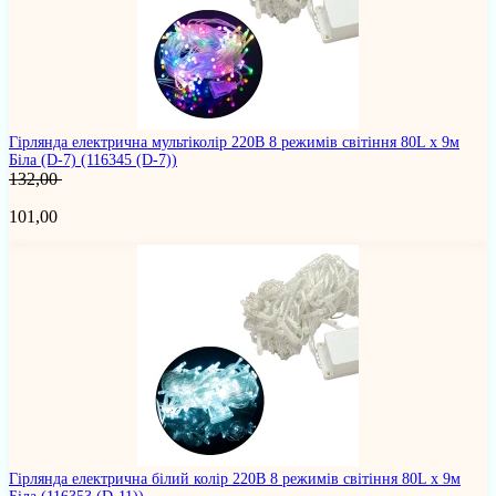
Гірлянда електрична мультіколір 220В 8 режимів світіння 80L х 9м
Біла (D-7)
(116345 (D-7))
132,00
101,00
Гірлянда електрична білий колір 220В 8 режимів світіння 80L х 9м