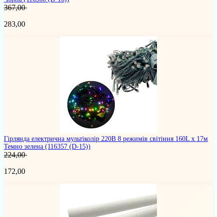
367,00
283,00
Гірлянда електрична мультіколір 220В 8 режимів світіння 160L х 17м
Темно зелена
(116357 (D-15))
224,00
172,00