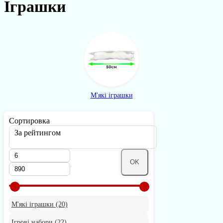
Іграшки
М'які іграшки
Сортировка
За рейтингом
OK
М'які іграшки
(20)
Ігрові набори
(22)