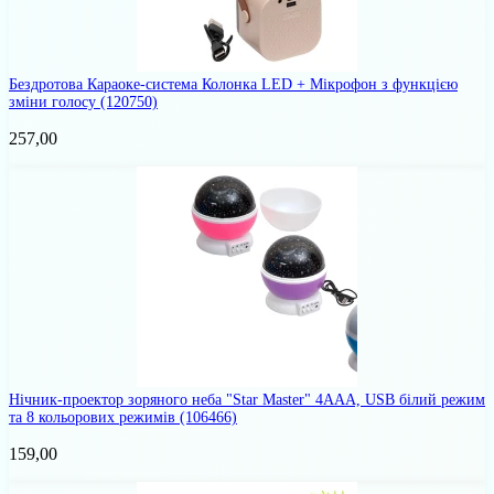
Бездротова Караоке-система Колонка LED + Мікрофон з функцією
зміни голосу
(120750)
257,00
Нічник-проектор зоряного неба "Star Master" 4AAA, USB білий режим
та 8 кольорових режимів
(106466)
159,00