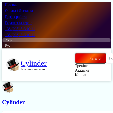
Про нас
Оплата і Доставка
Графік роботи
Гарантія та сервіс
+38 (095) 513-00-11
+38 (093) 513-00-11
Укр
Рус
Каталог
Cylinder
Трекінг
Інтернет магазин
Аккаунт
Кошик
Cylinder