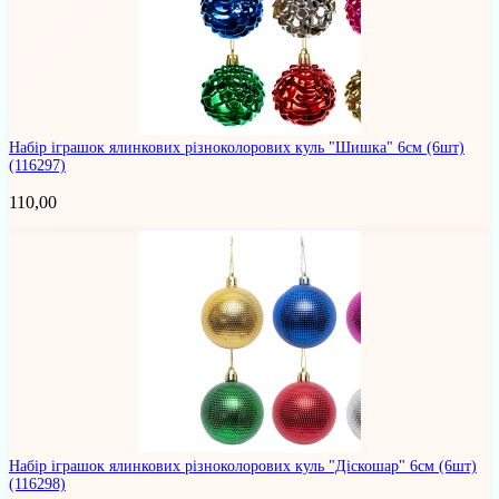
Набір іграшок ялинкових різноколорових куль "Шишка" 6см (6шт)
(116297)
110,00
Набір іграшок ялинкових різноколорових куль "Діскошар" 6см (6шт)
(116298)