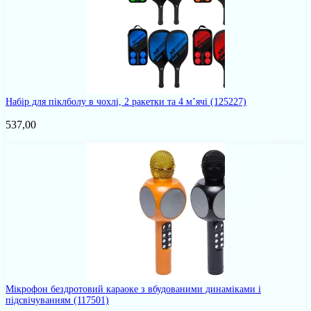
Набір для піклболу в чохлі, 2 ракетки та 4 м’ячі
(125227)
537,00
Мікрофон бездротовий караоке з вбудованими динаміками і
підсвічуванням
(117501)