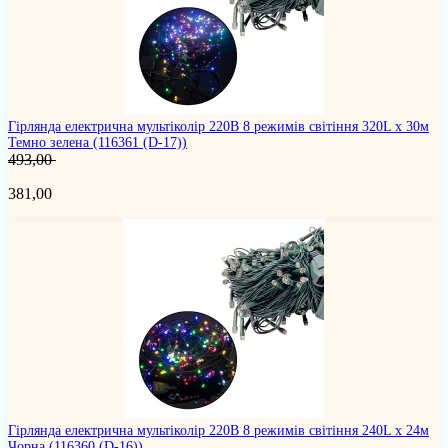
Гірлянда електрична мультіколір 220В 8 режимів світіння 320L х 30м
Темно зелена
(116361 (D-17))
493,00
381,00
Гірлянда електрична мультіколір 220В 8 режимів світіння 240L х 24м
Чорна
(116360 (D-16))