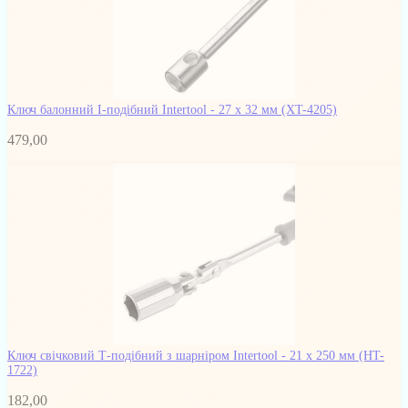
Ключ балонний I-подібний Intertool - 27 х 32 мм
(XT-4205)
479,00
Ключ свічковий Т-подібний з шарніром Intertool - 21 х 250 мм
(HT-
1722)
182,00