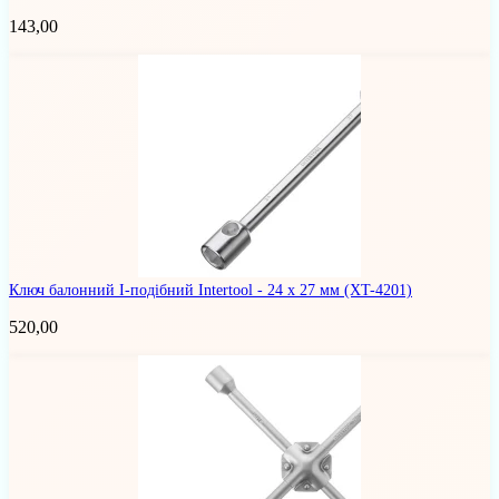
143,00
Ключ балонний I-подібний Intertool - 24 х 27 мм
(XT-4201)
520,00