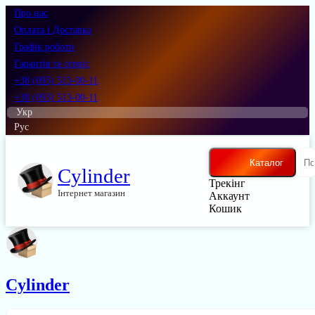
Про нас
Оплата і Доставка
Графік роботи
Гарантія та сервіс
+38 (095) 513-00-11
+38 (093) 513-00-11
Укр
Рус
Каталог
Cylinder
Трекінг
Інтернет магазин
Аккаунт
Кошик
Cylinder