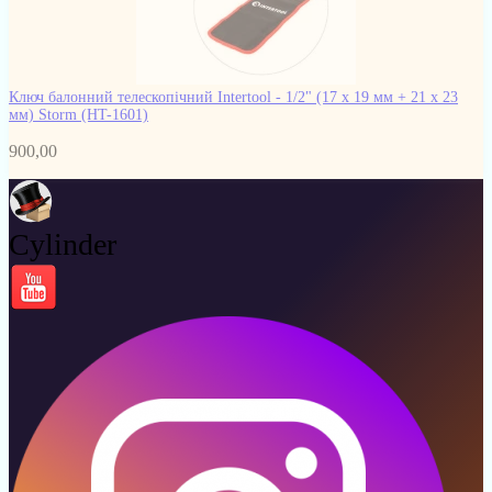
Ключ балонний телескопічний Intertool - 1/2" (17 x 19 мм + 21 x 23
мм) Storm
(HT-1601)
900,00
Cylinder