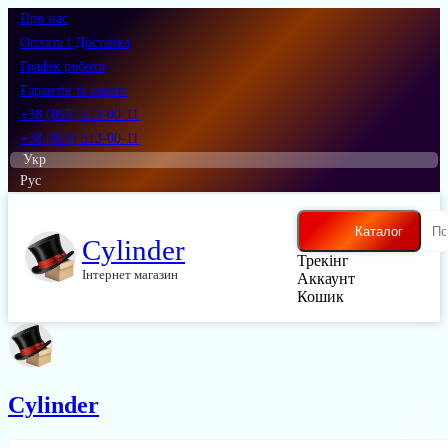
Про нас
Оплата і Доставка
Графік роботи
Гарантія та сервіс
+38 (095) 513-00-11
+38 (093) 513-00-11
Укр
Рус
Каталог
Cylinder
Трекінг
Інтернет магазин
Аккаунт
Кошик
Cylinder