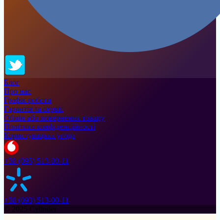
Блог
Про нас
Графік роботи
Гарантія та сервіс
Обмін або повернення товару
Політика конфіденційності
Користувацька угода
+38 (095) 513-00-11
+38 (093) 513-00-11
© 2025 Cylinder