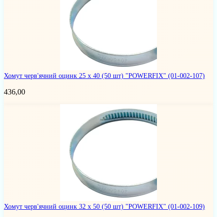
Хомут черв'ячний оцинк 25 х 40 (50 шт) "POWERFIX"
(01-002-107)
436,00
Хомут черв'ячний оцинк 32 х 50 (50 шт) "POWERFIX"
(01-002-109)