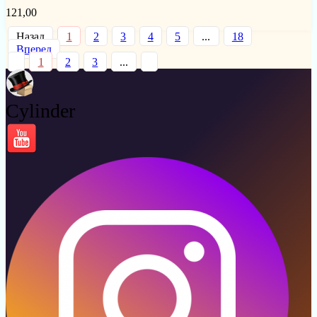
121,00
Назад
1
2
3
4
5
...
18
Вперед
1
2
3
...
Cylinder