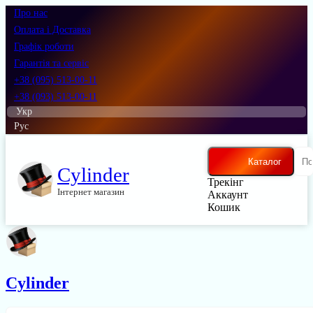
Про нас
Оплата і Доставка
Графік роботи
Гарантія та сервіс
+38 (095) 513-00-11
+38 (093) 513-00-11
Укр
Рус
Каталог
Cylinder
Трекінг
Інтернет магазин
Аккаунт
Кошик
Cylinder