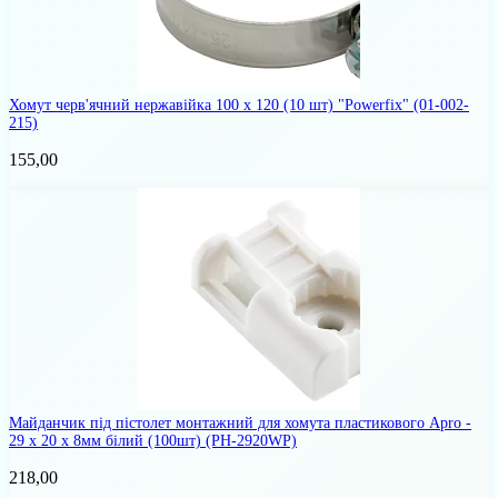
Хомут черв'ячний нержавійка 100 х 120 (10 шт) "Powerfix"
(01-002-
215)
155,00
Майданчик під пістолет монтажний для хомута пластикового Apro -
29 х 20 х 8мм білий (100шт)
(PH-2920WP)
218,00