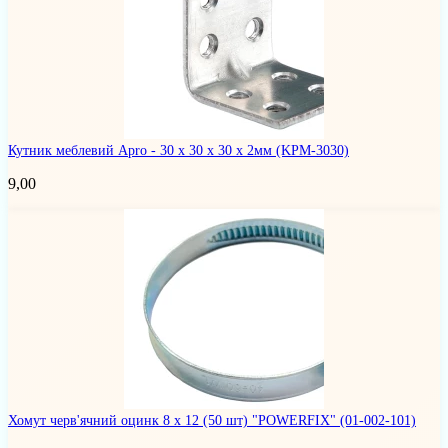
Кутник меблевий Apro - 30 x 30 x 30 x 2мм
(KPМ-3030)
9,00
Хомут черв'ячний оцинк 8 х 12 (50 шт) "POWERFIX"
(01-002-101)