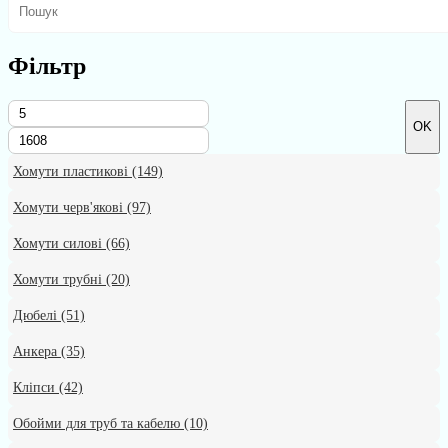
Фільтр
OK
Хомути пластикові
(149)
Хомути черв'якові
(97)
Хомути силові
(66)
Хомути трубні
(20)
Дюбелі
(51)
Анкера
(35)
Кліпси
(42)
Обойми для труб та кабелю
(10)