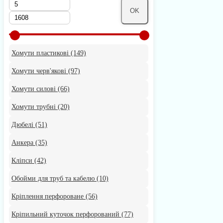
OK
Хомути пластикові
(149)
Хомути черв'якові
(97)
Хомути силові
(66)
Хомути трубні
(20)
Дюбелі
(51)
Анкера
(35)
Кліпси
(42)
Обойми для труб та кабелю
(10)
Кріплення перфороване
(56)
Кріпильний куточок перфорований
(77)