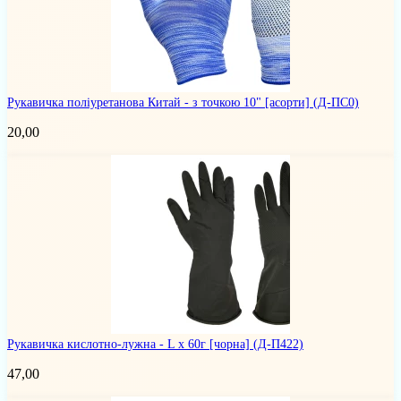
Рукавичка поліуретанова Китай - з точкою 10" [асорти]
(Д-ПC0)
20,00
Рукавичка кислотно-лужна - L x 60г [чорна]
(Д-П422)
47,00