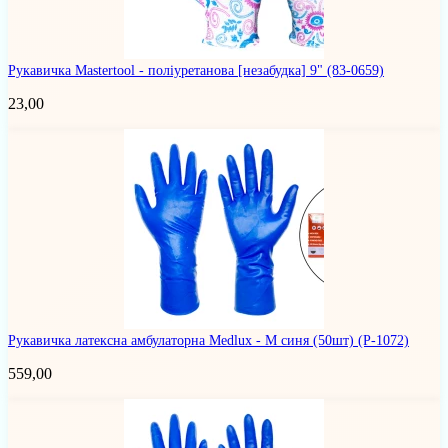
Рукавичка Mastertool - поліуретанова [незабудка] 9"
(83-0659)
23,00
Рукавичка латексна амбулаторна Medlux - M синя (50шт)
(Р-1072)
559,00