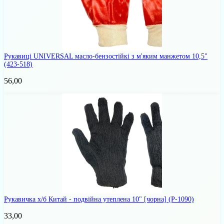
Рукавиці UNIVERSAL масло-бензостійкі з м'яким манжетом 10,5"
(423-518)
56,00
Рукавичка х/б Китай - подвійна утеплена 10" [чорна]
(Р-1090)
33,00