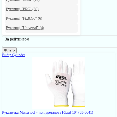
Рукавиці "PRC"
(30)
Рукавиці "Fix&Go"
(6)
Рукавиці "Universal"
(4)
За рейтингом
Фільтр
Вибір Cylinder
Рукавичка Mastertool - поліуретанова [біла] 10"
(83-0641)