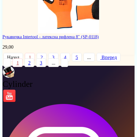
Рукавичка Intertool - латексна рифлена 8"
(SP-0118)
29,00
Назад
1
2
3
4
5
...
Вперед
1
2
3
...
Cylinder