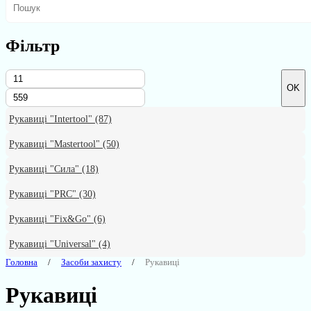
Фільтр
OK
Рукавиці "Intertool"
(87)
Рукавиці "Mastertool"
(50)
Рукавиці "Сила"
(18)
Рукавиці "PRC"
(30)
Рукавиці "Fix&Go"
(6)
Рукавиці "Universal"
(4)
Головна
Засоби захисту
Рукавиці
Рукавиці