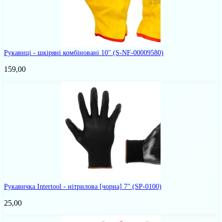
Рукавиці - шкіряні комбіновані 10"
(S-NF-00009580)
159,00
Рукавичка Intertool - нітрилова [чорна] 7"
(SP-0100)
25,00