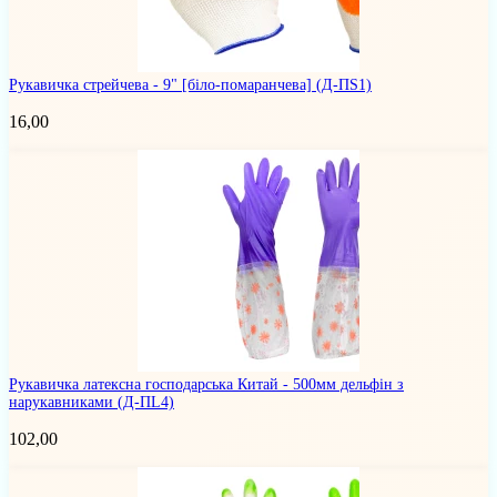
Рукавичка стрейчева - 9" [біло-помаранчева]
(Д-ПS1)
16,00
Рукавичка латексна господарська Китай - 500мм дельфін з
нарукавниками
(Д-ПL4)
102,00