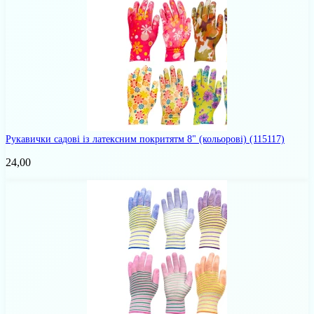
Рукавички садові із латексним покритятм 8" (кольорові)
(115117)
24,00