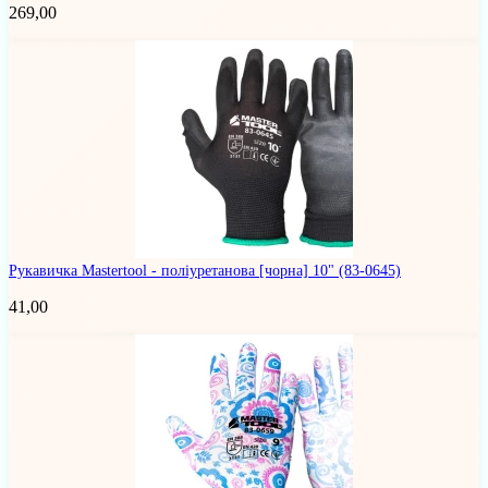
269,00
Рукавичка Mastertool - поліуретанова [чорна] 10"
(83-0645)
41,00