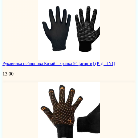
Рукавичка нейлонова Китай - крапка 9" [асорти]
(Р-Д-ПN1)
13,00