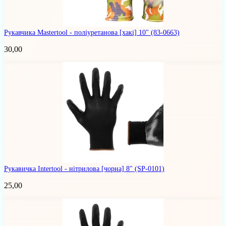
Рукавчика Mastertool - поліуретанова [хакі] 10"
(83-0663)
30,00
Рукавичка Intertool - нітрилова [чорна] 8"
(SP-0101)
25,00