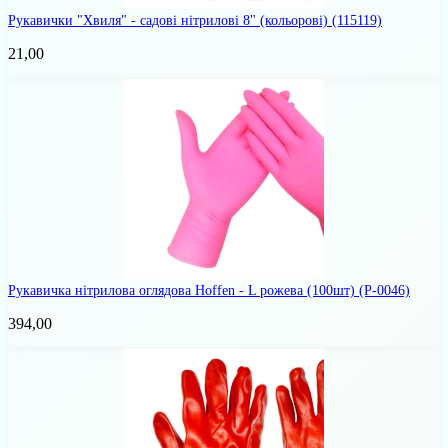
Рукавички "Хвиля" - садові нітрилові 8" (кольорові)
(115119)
21,00
Рукавичка нітрилова оглядова Hoffen - L рожева (100шт)
(Р-0046)
394,00