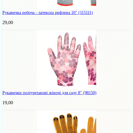
Рукавичка робоча - латексна рифлена 10"
(115111)
29,00
Рукавички поліуретанові жіночі для саду 8"
(98150)
19,00