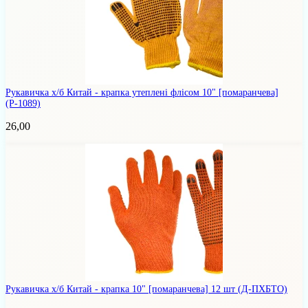
Рукавичка х/б Китай - крапка утеплені флісом 10" [помаранчева]
(Р-1089)
26,00
Рукавичка х/б Китай - крапка 10" [помаранчева] 12 шт
(Д-ПХБТО)