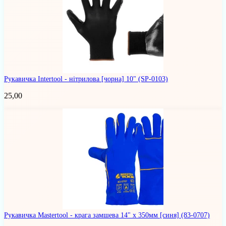
Рукавичка Intertool - нітрилова [чорна] 10"
(SP-0103)
25,00
Рукавичка Mastertool - крага замшева 14" x 350мм [синя]
(83-0707)