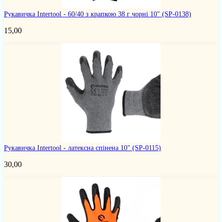
Рукавичка Intertool - 60/40 з крапкою 38 г чорні 10"
(SP-0138)
15,00
Рукавичка Intertool - латексна спінена 10"
(SP-0115)
30,00