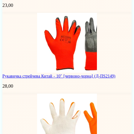
23,00
Рукавичка стрейчева Китай - 10" [червоно-чорна]
(Д-ПS2149)
28,00