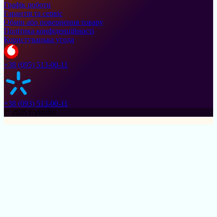
Графік роботи
Гарантія та сервіс
Обмін або повернення товару
Політика конфіденційності
Користувацька угода
+38 (095) 513-00-11
+38 (093) 513-00-11
© 2025 Cylinder