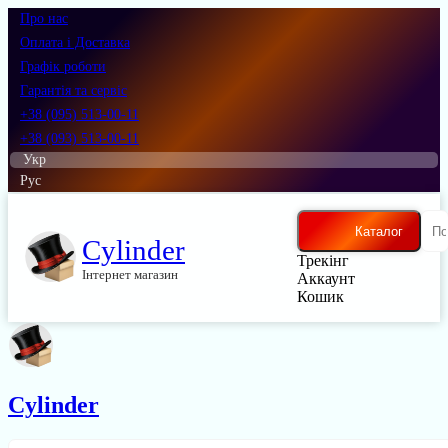
Про нас
Оплата і Доставка
Графік роботи
Гарантія та сервіс
+38 (095) 513-00-11
+38 (093) 513-00-11
Укр
Рус
Каталог
Cylinder
Трекінг
Інтернет магазин
Аккаунт
Кошик
Cylinder