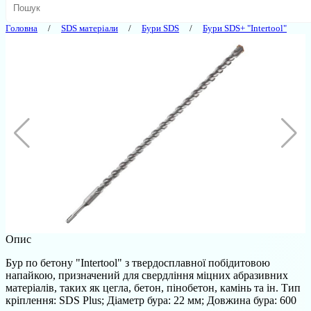
Головна
SDS матеріали
Бури SDS
Бури SDS+ "Intertool"
Опис
Бур по бетону "Intertool" з твердосплавної побідитовою
напайкою, призначений для свердління міцних абразивних
матеріалів, таких як цегла, бетон, пінобетон, камінь та ін. Тип
кріплення: SDS Plus; Діаметр бура: 22 мм; Довжина бура: 600