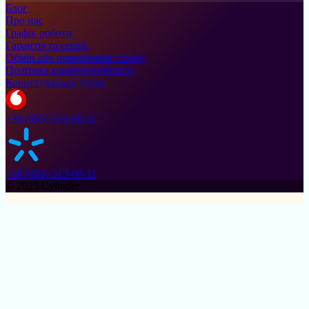
Блог
Про нас
Графік роботи
Гарантія та сервіс
Обмін або повернення товару
Політика конфіденційності
Користувацька угода
+38 (095) 513-00-11
+38 (093) 513-00-11
© 2025 Cylinder