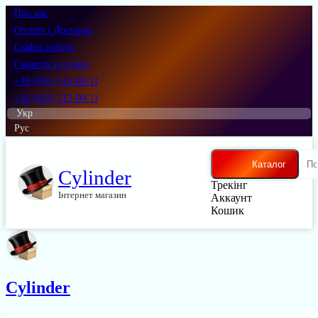
Про нас
Оплата і Доставка
Графік роботи
Гарантія та сервіс
+38 (095) 513-00-11
+38 (093) 513-00-11
Укр
Рус
Каталог
Cylinder
Трекінг
Інтернет магазин
Аккаунт
Кошик
Cylinder