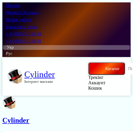
Про нас
Оплата і Доставка
Графік роботи
Гарантія та сервіс
+38 (095) 513-00-11
+38 (093) 513-00-11
Укр
Рус
Каталог
Cylinder
Трекінг
Інтернет магазин
Аккаунт
Кошик
Cylinder