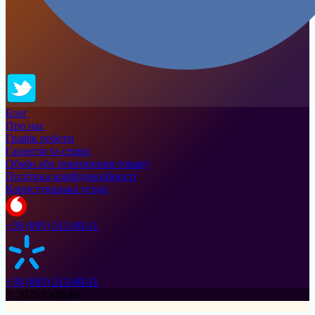
Блог
Про нас
Графік роботи
Гарантія та сервіс
Обмін або повернення товару
Політика конфіденційності
Користувацька угода
+38 (095) 513-00-11
+38 (093) 513-00-11
© 2025 Cylinder