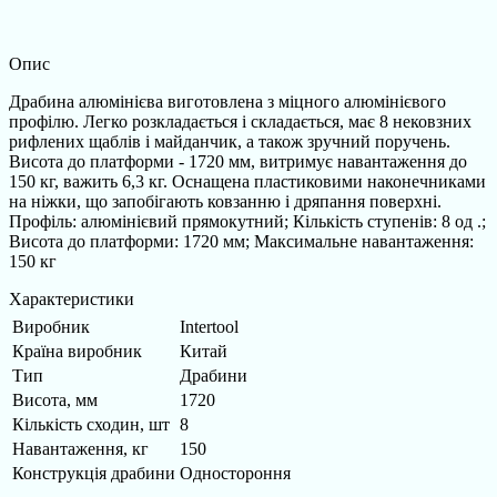
Опис
Драбина алюмінієва виготовлена ​​з міцного алюмінієвого
профілю. Легко розкладається і складається, має 8 нековзних
рифлених щаблів і майданчик, а також зручний поручень.
Висота до платформи - 1720 мм, витримує навантаження до
150 кг, важить 6,3 кг. Оснащена пластиковими наконечниками
на ніжки, що запобігають ковзанню і дряпання поверхні.
Профіль: алюмінієвий прямокутний; Кількість ступенів: 8 од .;
Висота до платформи: 1720 мм; Максимальне навантаження:
150 кг
Характеристики
Виробник
Intertool
Країна виробник
Китай
Тип
Драбини
Висота, мм
1720
Кількість сходин, шт
8
Навантаження, кг
150
Конструкція драбини
Одностороння