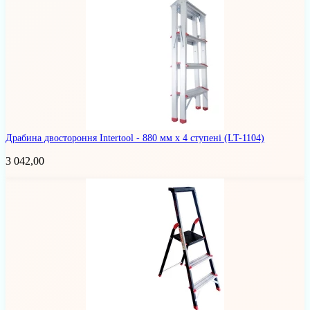
Драбина двостороння Intertool - 880 мм x 4 ступені
(LT-1104)
3 042,00