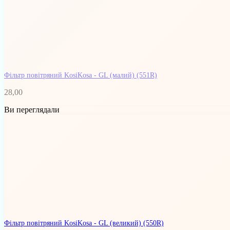
Фільтр повітряний KosiKosa - GL (малий)
(551R)
28,00
Ви переглядали
Фільтр повітряний KosiKosa - GL (великий)
(550R)