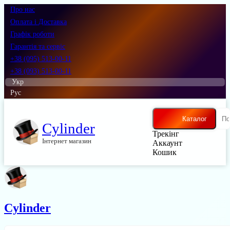
Про нас
Оплата і Доставка
Графік роботи
Гарантія та сервіс
+38 (095) 513-00-11
+38 (093) 513-00-11
Укр
Рус
Каталог
Cylinder
Трекінг
Інтернет магазин
Аккаунт
Кошик
Cylinder