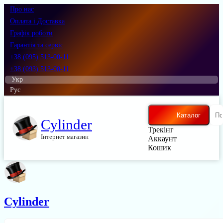
Про нас
Оплата і Доставка
Графік роботи
Гарантія та сервіс
+38 (095) 513-00-11
+38 (093) 513-00-11
Укр
Рус
Каталог
Cylinder
Трекінг
Інтернет магазин
Аккаунт
Кошик
Cylinder