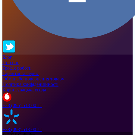
Блог
Про нас
Графік роботи
Гарантія та сервіс
Обмін або повернення товару
Політика конфіденційності
Користувацька угода
+38 (095) 513-00-11
+38 (093) 513-00-11
© 2025 Cylinder