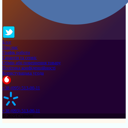
Блог
Про нас
Графік роботи
Гарантія та сервіс
Обмін або повернення товару
Політика конфіденційності
Користувацька угода
+38 (095) 513-00-11
+38 (093) 513-00-11
© 2025 Cylinder