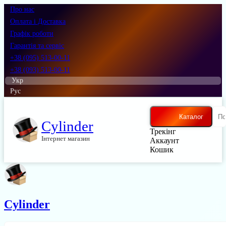
Про нас
Оплата і Доставка
Графік роботи
Гарантія та сервіс
+38 (095) 513-00-11
+38 (093) 513-00-11
Укр
Рус
Каталог
Cylinder
Трекінг
Інтернет магазин
Аккаунт
Кошик
Cylinder