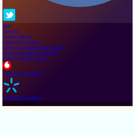
Блог
Про нас
Графік роботи
Гарантія та сервіс
Обмін або повернення товару
Політика конфіденційності
Користувацька угода
+38 (095) 513-00-11
+38 (093) 513-00-11
© 2025 Cylinder