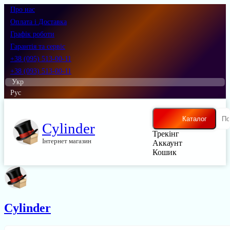
Про нас
Оплата і Доставка
Графік роботи
Гарантія та сервіс
+38 (095) 513-00-11
+38 (093) 513-00-11
Укр
Рус
Каталог
Cylinder
Трекінг
Інтернет магазин
Аккаунт
Кошик
Cylinder