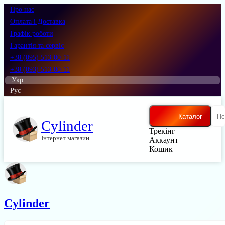
Про нас
Оплата і Доставка
Графік роботи
Гарантія та сервіс
+38 (095) 513-00-11
+38 (093) 513-00-11
Укр
Рус
Каталог
Cylinder
Трекінг
Інтернет магазин
Аккаунт
Кошик
Cylinder