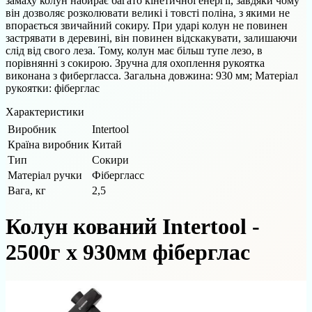
замаху колун набирає багато кінетичної енергії, завдяки чому
він дозволяє розколювати великі і товсті поліна, з якими не
впорається звичайний сокиру. При ударі колун не повинен
застрявати в деревині, він повинен відскакувати, залишаючи
слід від свого леза. Тому, колун має більш тупе лезо, в
порівнянні з сокирою. Зручна для охоплення рукоятка
виконана з фибергласса. Загальна довжина: 930 мм; Матеріал
рукоятки: фіберглас
Характеристики
Виробник
Intertool
Країна виробник
Китай
Тип
Сокири
Матеріал ручки
Фібергласс
Вага, кг
2,5
Колун кований Intertool -
2500г x 930мм фіберглас