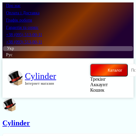
Про нас
Оплата і Доставка
Графік роботи
Гарантія та сервіс
+38 (095) 513-00-11
+38 (093) 513-00-11
Укр
Рус
Каталог
Cylinder
Трекінг
Інтернет магазин
Аккаунт
Кошик
Cylinder