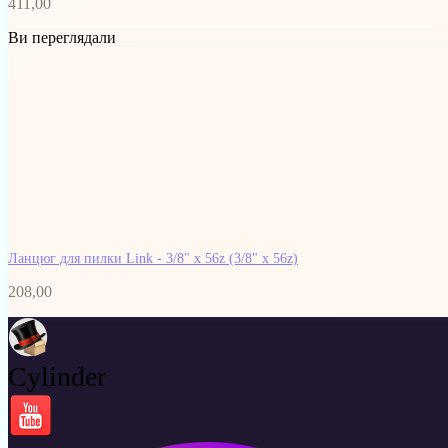
411,00
Ви переглядали
Ланцюг для пилки Link - 3/8" x 56z
(3/8" x 56z)
208,00
Cylinder