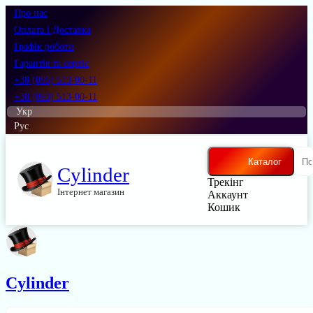
Про нас
Оплата і Доставка
Графік роботи
Гарантія та сервіс
+38 (095) 513-00-11
+38 (093) 513-00-11
Укр
Рус
Каталог
Cylinder
Трекінг
Інтернет магазин
Аккаунт
Кошик
Cylinder