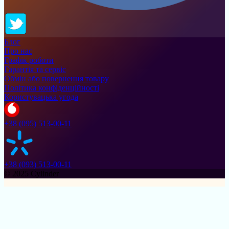
Блог
Про нас
Графік роботи
Гарантія та сервіс
Обмін або повернення товару
Політика конфіденційності
Користувацька угода
+38 (095) 513-00-11
+38 (093) 513-00-11
© 2025 Cylinder