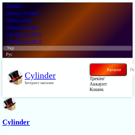
Про нас
Оплата і Доставка
Графік роботи
Гарантія та сервіс
+38 (095) 513-00-11
+38 (093) 513-00-11
Укр
Рус
Каталог
Cylinder
Трекінг
Інтернет магазин
Аккаунт
Кошик
Cylinder