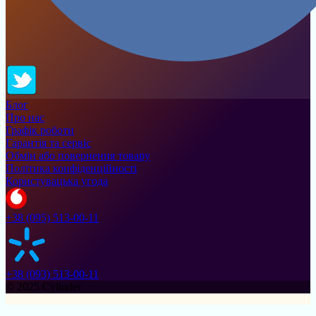
Блог
Про нас
Графік роботи
Гарантія та сервіс
Обмін або повернення товару
Політика конфіденційності
Користувацька угода
+38 (095) 513-00-11
+38 (093) 513-00-11
© 2025 Cylinder