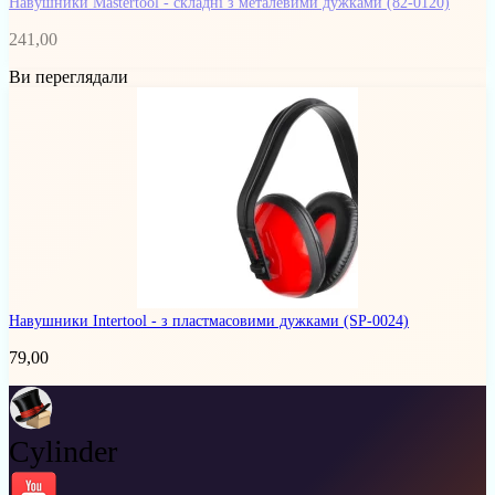
Навушники Mastertool - складні з металевими дужками
(82-0120)
241,00
Ви переглядали
Навушники Intertool - з пластмасовими дужками
(SP-0024)
79,00
Cylinder