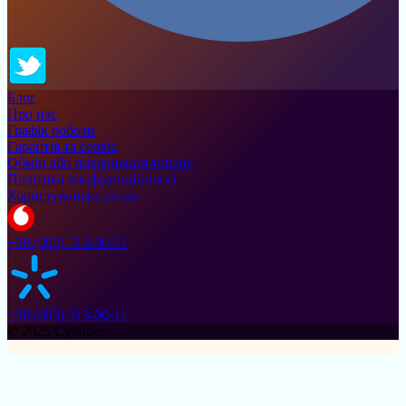
Блог
Про нас
Графік роботи
Гарантія та сервіс
Обмін або повернення товару
Політика конфіденційності
Користувацька угода
+38 (095) 513-00-11
+38 (093) 513-00-11
© 2025 Cylinder