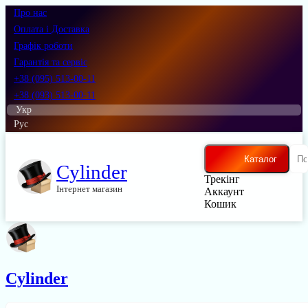
Про нас
Оплата і Доставка
Графік роботи
Гарантія та сервіс
+38 (095) 513-00-11
+38 (093) 513-00-11
Укр
Рус
Каталог
Cylinder
Трекінг
Інтернет магазин
Аккаунт
Кошик
Cylinder