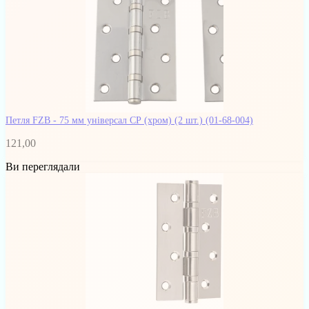
Петля FZB - 75 мм універсал СР (хром) (2 шт.)
(01-68-004)
121,00
Ви переглядали