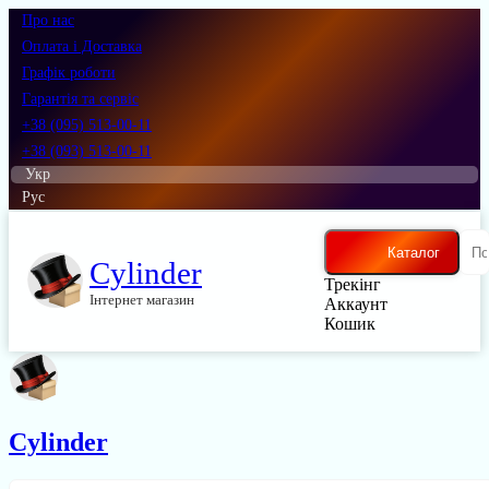
Про нас
Оплата і Доставка
Графік роботи
Гарантія та сервіс
+38 (095) 513-00-11
+38 (093) 513-00-11
Укр
Рус
Каталог
Cylinder
Трекінг
Інтернет магазин
Аккаунт
Кошик
Cylinder