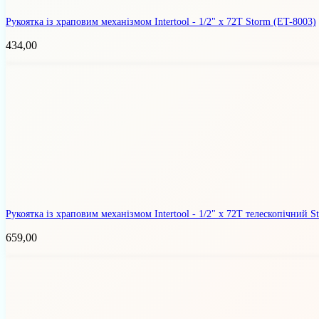
Рукоятка із храповим механізмом Intertool - 1/2" x 72T Storm
(ET-8003)
434,00
Рукоятка із храповим механізмом Intertool - 1/2" x 72T телескопічний 
659,00