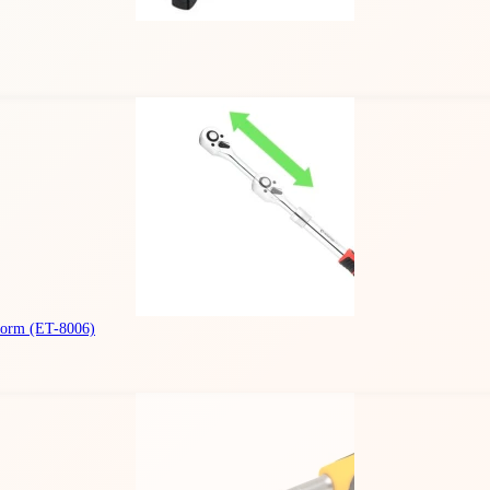
Storm
(ET-8006)