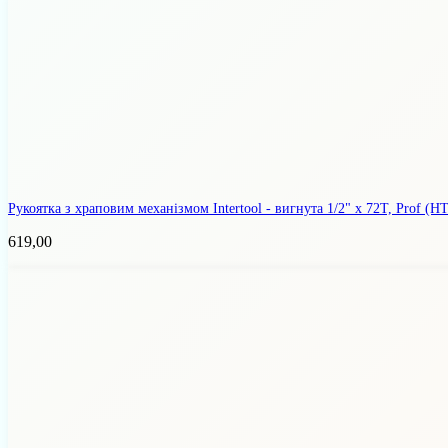
Рукоятка з храповим механізмом Intertool - вигнута 1/2" х 72T, Prof
(HT
619,00