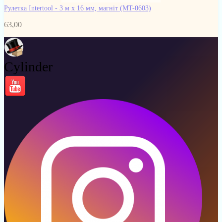
Рулетка Intertool - 3 м x 16 мм, магніт
(MT-0603)
63,00
Cylinder