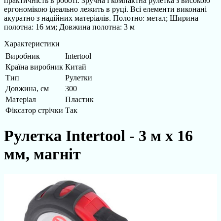
практичність в роботі. Зручна і компактна рулетка з високою
ергономікою ідеально лежить в руці. Всі елементи виконані
акуратно з надійних матеріалів. Полотно: метал; Ширина
полотна: 16 мм; Довжина полотна: 3 м
Характеристики
Виробник
Intertool
Країна виробник
Китай
Тип
Рулетки
Довжина, см
300
Матеріал
Пластик
Фіксатор стрічки
Так
Рулетка Intertool - 3 м x 16
мм, магніт