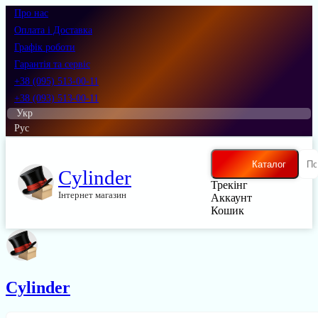
Про нас
Оплата і Доставка
Графік роботи
Гарантія та сервіс
+38 (095) 513-00-11
+38 (093) 513-00-11
Укр
Рус
Каталог
Cylinder
Трекінг
Інтернет магазин
Аккаунт
Кошик
Cylinder