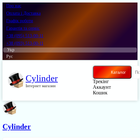
Про нас
Оплата і Доставка
Графік роботи
Гарантія та сервіс
+38 (095) 513-00-11
+38 (093) 513-00-11
Укр
Рус
Каталог
Cylinder
Трекінг
Інтернет магазин
Аккаунт
Кошик
Cylinder