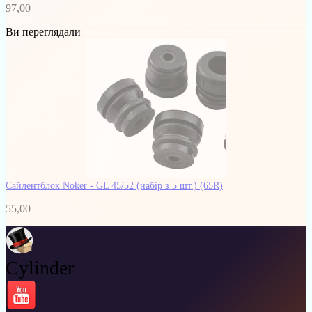
97,00
Ви переглядали
Сайлентблок Noker - GL 45/52 (набір з 5 шт.)
(65R)
55,00
Cylinder