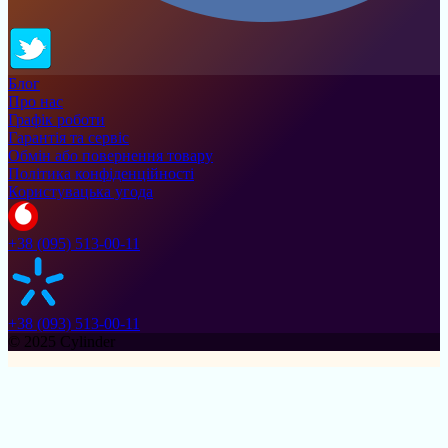
Блог
Про нас
Графік роботи
Гарантія та сервіс
Обмін або повернення товару
Політика конфіденційності
Користувацька угода
+38 (095) 513-00-11
+38 (093) 513-00-11
© 2025 Cylinder