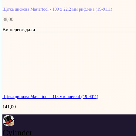
Щітка дискова Mastertool - 100 x 22,2 мм рифлена
(19-9111)
88,00
Ви переглядали
Щітка дискова Mastertool - 115 мм плетені
(19-9011)
141,00
Cylinder