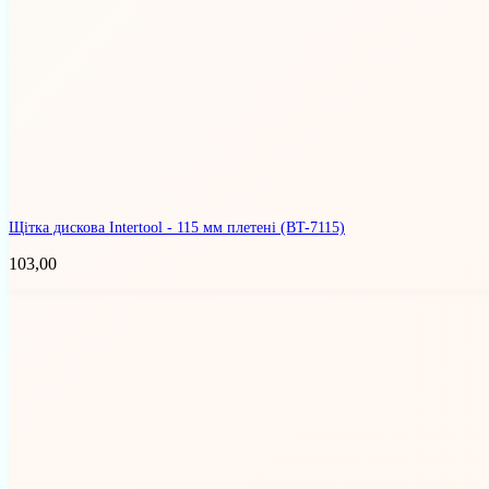
Щітка дискова Intertool - 115 мм плетені
(BT-7115)
103,00