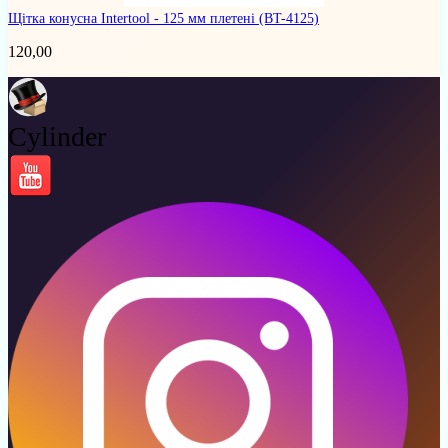
Щітка конусна Intertool - 125 мм плетені
(BT-4125)
120,00
Cylinder