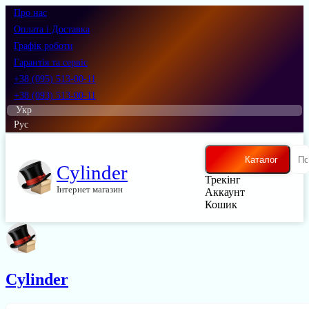
Про нас
Оплата і Доставка
Графік роботи
Гарантія та сервіс
+38 (095) 513-00-11
+38 (093) 513-00-11
Укр
Рус
Каталог
Cylinder
Трекінг
Інтернет магазин
Аккаунт
Кошик
Cylinder