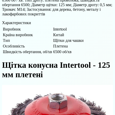
6500 об / хв. Тип дроту: плетена проволока; Швидкість
обертання 6500; Діаметр щітки: 125 мм; Діаметр дроту: 0,5 мм;
Тримач: М14; Застосування: для дерева, бетону, металу і
лакофарбових покриттів
Характеристики
Виробник
Intertool
Країна виробник
Китай
Тип
Щітки для чашки
Особливість
Плетена
Швидкість обертання, об/хв
6500 об/хв
Щітка конусна Intertool - 125
мм плетені