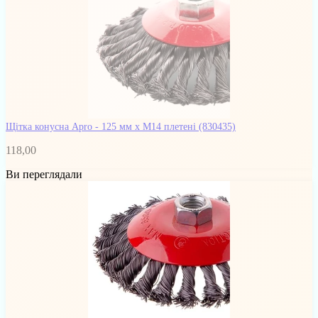
Щітка конусна Apro - 125 мм x М14 плетені
(830435)
118,00
Ви переглядали