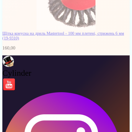
Щітка конусна на дриль Mastertool - 100 мм плетені, стрижень 6 мм
(19-9310)
160,00
Cylinder