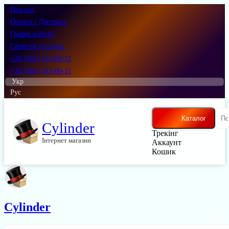
Про нас
Оплата і Доставка
Графік роботи
Гарантія та сервіс
+38 (095) 513-00-11
+38 (093) 513-00-11
Укр
Рус
Каталог
Cylinder
Трекінг
Інтернет магазин
Аккаунт
Кошик
Cylinder