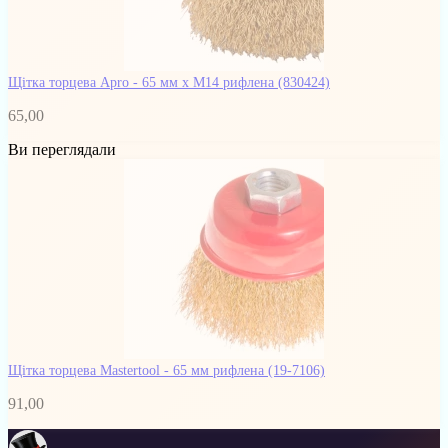
Щітка торцева Apro - 65 мм x М14 рифлена
(830424)
65,00
Ви переглядали
Щітка торцева Mastertool - 65 мм рифлена
(19-7106)
91,00