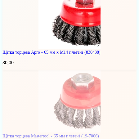
Щітка торцева Apro - 65 мм x М14 плетені
(830438)
80,00
Щітка торцева Mastertool - 65 мм плетені
(19-7006)