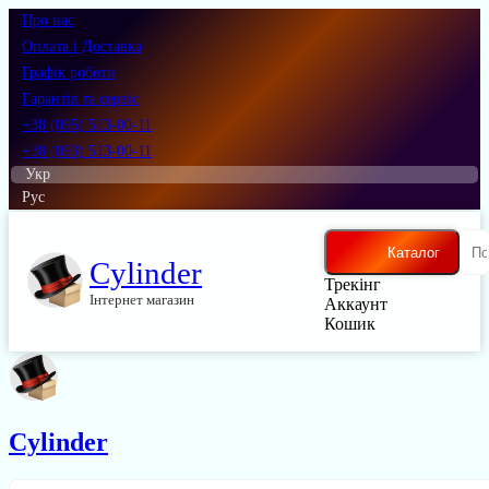
Про нас
Оплата і Доставка
Графік роботи
Гарантія та сервіс
+38 (095) 513-00-11
+38 (093) 513-00-11
Укр
Рус
Каталог
Cylinder
Трекінг
Інтернет магазин
Аккаунт
Кошик
Cylinder