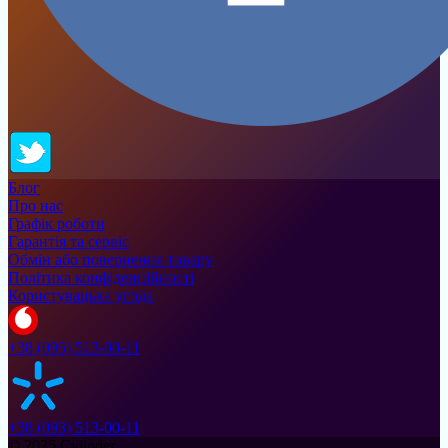
Блог
Про нас
Графік роботи
Гарантія та сервіс
Обмін або повернення товару
Політика конфіденційності
Користувацька угода
+38 (095) 513-00-11
+38 (093) 513-00-11
© 2025 Cylinder