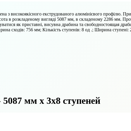
ена ​​з високоякісного екструдованого алюмінієвого профілю. При
а в розкладеному вигляді 5087 мм, в складеному 2286 мм. Прот
атися як приставні, висувна драбина та свободностоящая драби
ина сходів: 756 мм; Кількість ступенів: 8 од .; Ширина ступені
- 5087 мм х 3x8 ступеней