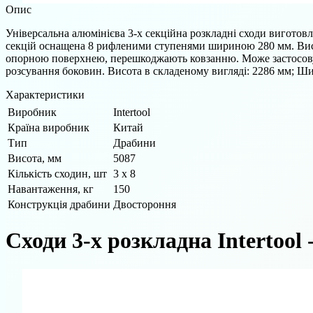
Опис
Універсальна алюмінієва 3-х секційна розкладні сходи виготовл
секцій оснащена 8 рифленими ступенями шириною 280 мм. Висот
опорною поверхнею, перешкоджають ковзанню. Може застосовув
розсування боковин. Висота в складеному вигляді: 2286 мм; Шир
Характеристики
Виробник
Intertool
Країна виробник
Китай
Тип
Драбини
Висота, мм
5087
Кількість сходин, шт
3 х 8
Навантаження, кг
150
Конструкція драбини
Двостороння
Сходи 3-х розкладна Intertool 