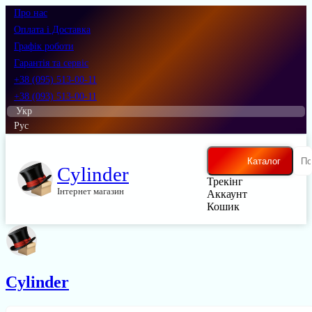
Про нас
Оплата і Доставка
Графік роботи
Гарантія та сервіс
+38 (095) 513-00-11
+38 (093) 513-00-11
Укр
Рус
Каталог
Cylinder
Трекінг
Інтернет магазин
Аккаунт
Кошик
Cylinder