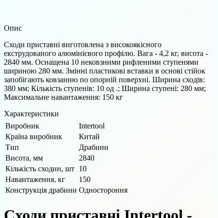
Опис
Сходи приставні виготовлена ​​з високоякісного
екструдованого алюмінієвого профілю. Вага - 4,2 кг, висота -
2840 мм. Оснащена 10 нековзними рифленими ступенями
шириною 280 мм. Змінні пластикові вставки в основі стійок
запобігають ковзанню по опорній поверхні. Ширина сходів:
380 мм; Кількість ступенів: 10 од .; Ширина ступені: 280 мм;
Максимальне навантаження: 150 кг
Характеристики
Виробник
Intertool
Країна виробник
Китай
Тип
Драбини
Висота, мм
2840
Кількість сходин, шт
10
Навантаження, кг
150
Конструкція драбини
Одностороння
Сходи приставні Intertool -