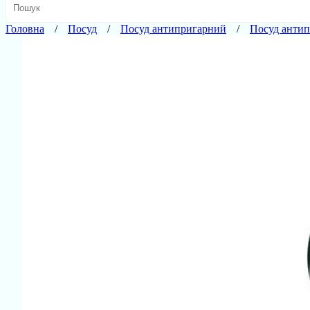
Головна
Посуд
Посуд антипригарний
Посуд антип