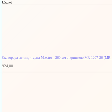
Схожі
Сковорода антипригарна Maestro - 260 мм з кришкою MR-1207-26
(MR-
924,00