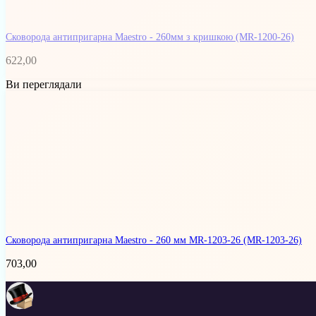
Сковорода антипригарна Maestro - 260мм з кришкою
(MR-1200-26)
622,00
Ви переглядали
Сковорода антипригарна Maestro - 260 мм MR-1203-26
(MR-1203-26)
703,00