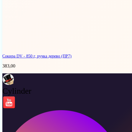
Сокира DV - 850 г, ручка дерево
(ПР7)
383,00
Cylinder