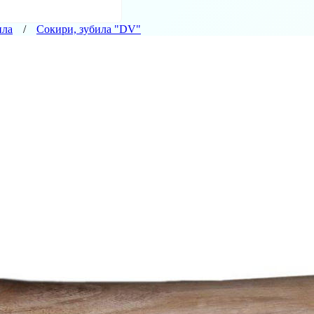
ила
Сокири, зубила "DV"