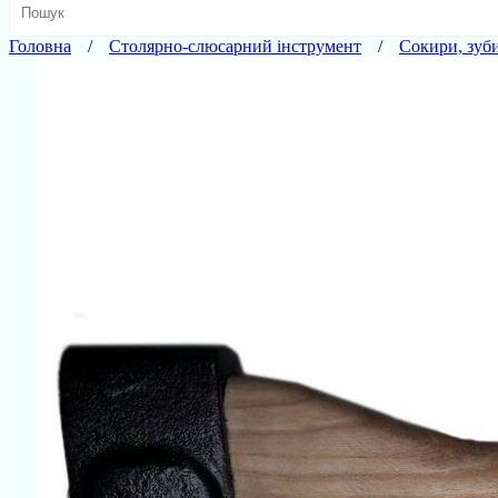
Головна
Столярно-слюсарний інструмент
Сокири, зуб