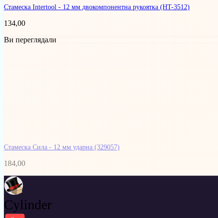
Стамеска Intertool - 12 мм двокомпонентна рукоятка
(HT-3512)
134,00
Ви переглядали
Стамеска Сила - 12 мм ударна
(329057)
184,00
Cylinder