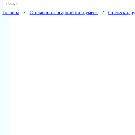
Головна
Столярно-слюсарний інструмент
Стамески, р