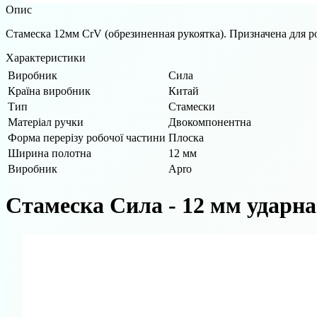
Опис
Стамеска 12мм CrV (обрезиненная рукоятка). Призначена для роб
Характеристики
Виробник
Сила
Країна виробник
Китай
Тип
Стамески
Матеріал ручки
Двокомпонентна
Форма перерізу робочої частини
Плоска
Ширина полотна
12 мм
Виробник
Apro
Стамеска Сила - 12 мм ударна