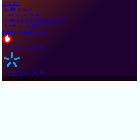
Про нас
Графік роботи
Гарантія та сервіс
Обмін або повернення товару
Політика конфіденційності
Користувацька угода
+38 (095) 513-00-11
+38 (093) 513-00-11
© 2025 Cylinder