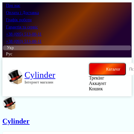
Про нас
Оплата і Доставка
Графік роботи
Гарантія та сервіс
+38 (095) 513-00-11
+38 (093) 513-00-11
Укр
Рус
Каталог
Cylinder
Трекінг
Інтернет магазин
Аккаунт
Кошик
Cylinder