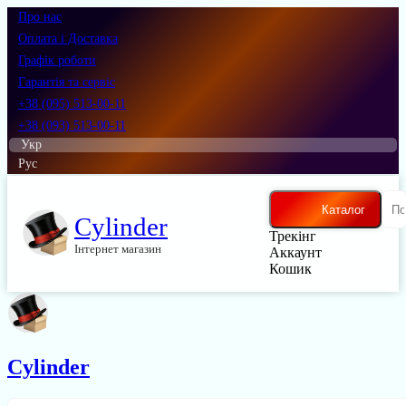
Про нас
Оплата і Доставка
Графік роботи
Гарантія та сервіс
+38 (095) 513-00-11
+38 (093) 513-00-11
Укр
Рус
Каталог
Cylinder
Трекінг
Інтернет магазин
Аккаунт
Кошик
Cylinder