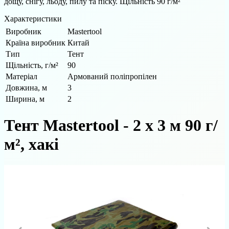
дощу, снігу, льоду, пилу та піску. Щільність 90 г/м²
Характеристики
Виробник
Mastertool
Країна виробник
Китай
Тип
Тент
Щільність, г/м²
90
Матеріал
Армований поліпропілен
Довжина, м
3
Ширина, м
2
Тент Mastertool - 2 х 3 м 90 г/
м², хакі