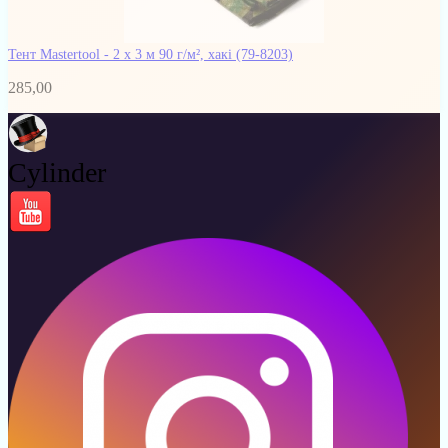
Тент Mastertool - 2 х 3 м 90 г/м², хакі
(79-8203)
285,00
Cylinder