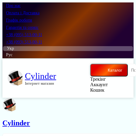
Про нас
Оплата і Доставка
Графік роботи
Гарантія та сервіс
+38 (095) 513-00-11
+38 (093) 513-00-11
Укр
Рус
Каталог
Cylinder
Трекінг
Інтернет магазин
Аккаунт
Кошик
Cylinder