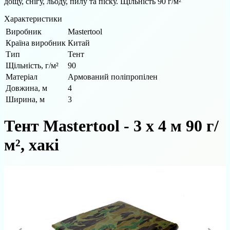
дощу, снігу, льоду, пилу та піску. Щільність 90 г/м²
Характеристики
Виробник
Mastertool
Країна виробник
Китай
Тип
Тент
Щільність, г/м²
90
Матеріал
Армований поліпропілен
Довжина, м
4
Ширина, м
3
Тент Mastertool - 3 х 4 м 90 г/
м², хакі