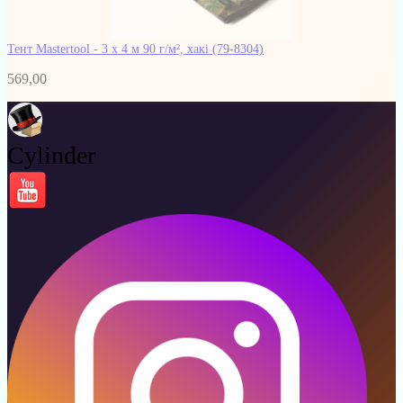
Тент Mastertool - 3 х 4 м 90 г/м², хакі
(79-8304)
569,00
Cylinder