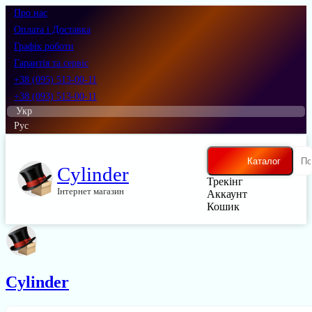
Про нас
Оплата і Доставка
Графік роботи
Гарантія та сервіс
+38 (095) 513-00-11
+38 (093) 513-00-11
Укр
Рус
Каталог
Cylinder
Трекінг
Інтернет магазин
Аккаунт
Кошик
Cylinder