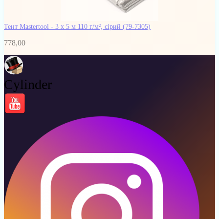
Тент Mastertool - 3 х 5 м 110 г/м², сірий
(79-7305)
778,00
Cylinder