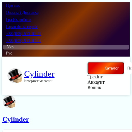
Про нас
Оплата і Доставка
Графік роботи
Гарантія та сервіс
+38 (095) 513-00-11
+38 (093) 513-00-11
Укр
Рус
Каталог
Cylinder
Трекінг
Інтернет магазин
Аккаунт
Кошик
Cylinder