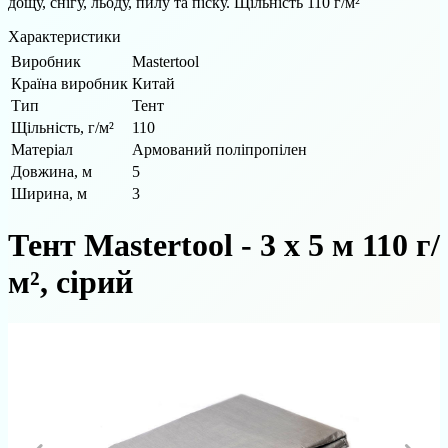
дощу, снігу, льоду, пилу та піску. Щільність 110 г/м²
Характеристики
Виробник
Mastertool
Країна виробник
Китай
Тип
Тент
Щільність, г/м²
110
Матеріал
Армований поліпропілен
Довжина, м
5
Ширина, м
3
Тент Mastertool - 3 х 5 м 110 г/
м², сірий