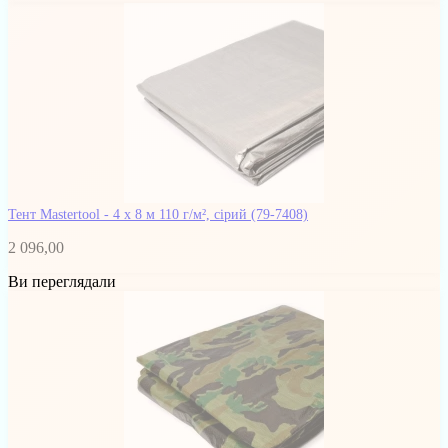
Тент Mastertool - 4 х 8 м 110 г/м², сірий
(79-7408)
2 096,00
Ви переглядали