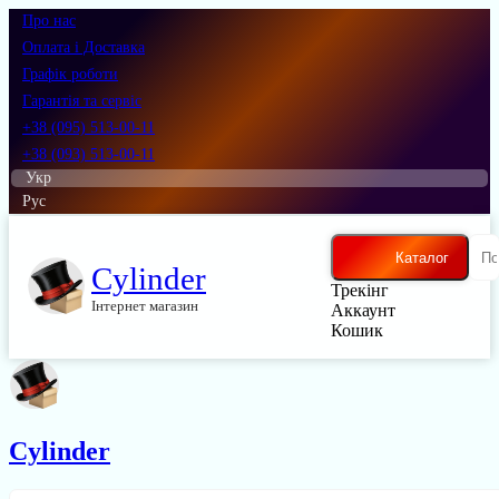
Про нас
Оплата і Доставка
Графік роботи
Гарантія та сервіс
+38 (095) 513-00-11
+38 (093) 513-00-11
Укр
Рус
Каталог
Cylinder
Трекінг
Інтернет магазин
Аккаунт
Кошик
Cylinder