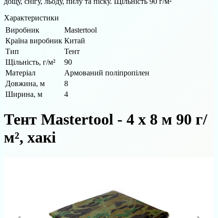
дощу, снігу, льоду, пилу та піску. Щільність 90 г/м²
Характеристики
Виробник
Mastertool
Країна виробник
Китай
Тип
Тент
Щільність, г/м²
90
Матеріал
Армований поліпропілен
Довжина, м
8
Ширина, м
4
Тент Mastertool - 4 х 8 м 90 г/
м², хакі