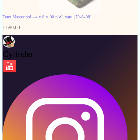
Тент Mastertool - 4 х 8 м 90 г/м², хакі
(79-8408)
1 680,00
Cylinder